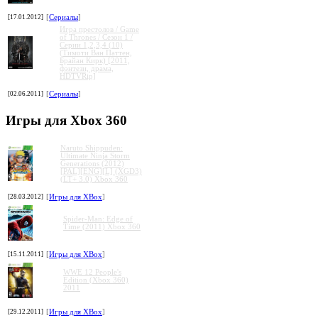
[17.01.2012]
[
Сериалы
]
Игра престолов / Game
of Thrones / Сезон 1 /
Серии 1,2,3,4 (10)
(Тимоти Ван Паттен,
Брайан Кирк) [2011,
фэнтези, драма,
HDTVRip]
[02.06.2011]
[
Сериалы
]
Игры для Xbox 360
Naruto Shippuden:
Ultimate Ninja Storm
Generations (2012)
[PAL][ENG][L] (XGD3)
(LT+ 3.0) Xbox 360
[28.03.2012]
[
Игры для XBox
]
Spider-Man: Edge of
Time (2011) Xbox 360
[15.11.2011]
[
Игры для XBox
]
WWE 12 People's
Edition (Xbox 360)
2011
[29.12.2011]
[
Игры для XBox
]