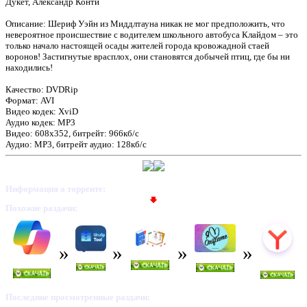
Дукет, Александр Конти
Описание: Шериф Уэйн из Миддлтауна никак не мог предположить, что
невероятное происшествие с водителем школьного автобуса Клайдом – это
только начало настоящей осады жителей города кровожадной стаей
воронов! Застигнутые врасплох, они становятся добычей птиц, где бы ни
находились!
Качество: DVDRip
Формат: AVI
Видео кодек: XviD
Аудио кодек: MP3
Видео: 608x352, битрейт: 966кб/с
Аудио: MP3, битрейт аудио: 128кб/с
Информация о торренте:
Похожие раздачи:
Последние просмотренные раздачи: