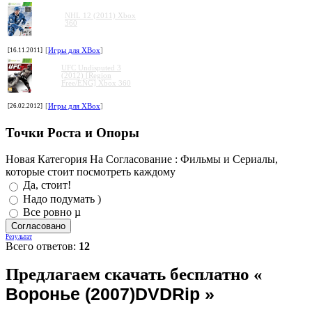
NHL 12 (2011) Xbox
360
[16.11.2011]
[
Игры для XBox
]
UFC Undisputed 3
(2012) [Region
Free/ENG] Xbox 360
[26.02.2012]
[
Игры для XBox
]
Точки Роста и Опоры
Новая Категория На Согласование : Фильмы и Сериалы,
которые стоит посмотреть каждому
Да, стоит!
Надо подумать )
Все ровно µ
Результат
Всего ответов:
12