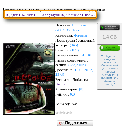
Вы весьма кстатиа у вспомогательного инструмента —
торрент-клиент — аккумулятор медиактива…
Название:
Воронье
(2007)DVDRip
Категория:
Фильмы
1.4 GB
Посмотрели бесплатный
экскурс:
(945)
Скачали:
(
109
)
Размер семпла:
14.1 Kb
!!! НадаВите
сюда —
Размер содержимого
качается
семпла:
(
735,2 Mb
)
бесплатный
установщик
Добавлено:
10.01.2012,
набора
23:09
«Утилит» [с
нужным Вам
Бесплатно Добавлил:
файлом
Гость
.torrent] !!!
Комментарии:
(
0
)
Рейтинг:
0.0
Ваша оценка:
Поделиться…