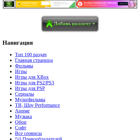
в
Blogger
Delicious
Digg
reddit
Pocket
Qzone
Renren
социалках:
Sina Weibo
Surfingbird
Tencent Weibo
Навигация
Топ 100 раздач
Главная страница
Фильмы
Игры
Игры для XBox
Игры для PS2/PS3
Игры для PSP
Сериалы
Мультфильмы
ТВ, Шоу Performance
Аниме
Музыка
Обои
Софт
Все сервисы
!\|/i Правообладателей