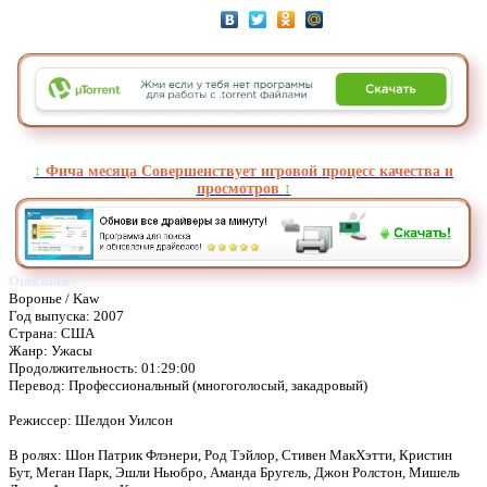
↕️
Фича месяца Совершенствует игровой процесс качества и
просмотров
↕️
Описание:
Воронье / Kaw
Год выпуска: 2007
Страна: США
Жанр: Ужасы
Продолжительность: 01:29:00
Перевод: Профессиональный (многоголосый, закадровый)
Режиссер: Шелдон Уилсон
В ролях: Шон Патрик Флэнери, Род Тэйлор, Стивен МакХэтти, Кристин
Бут, Меган Парк, Эшли Ньюбро, Аманда Бругель, Джон Ролстон, Мишель