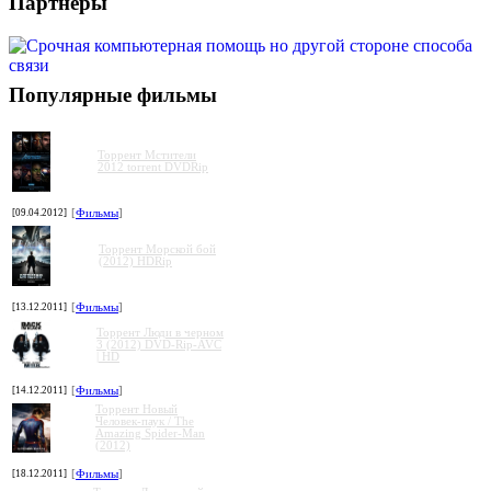
Партнеры
Популярные фильмы
Торрент Мстители
2012 torrent DVDRip
[09.04.2012]
[
Фильмы
]
Торрент Морской бой
(2012) HDRip
[13.12.2011]
[
Фильмы
]
Торрент Люди в черном
3 (2012) DVD-Rip-AVC
| HD
[14.12.2011]
[
Фильмы
]
Торрент Новый
Человек-паук / The
Amazing Spider-Man
(2012)
[18.12.2011]
[
Фильмы
]