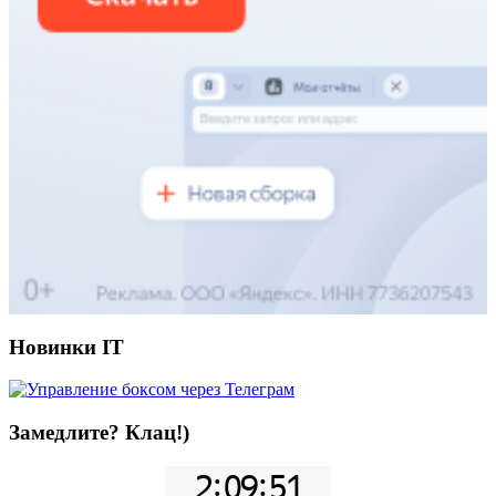
Новинки IT
Замедлите? Клац!)