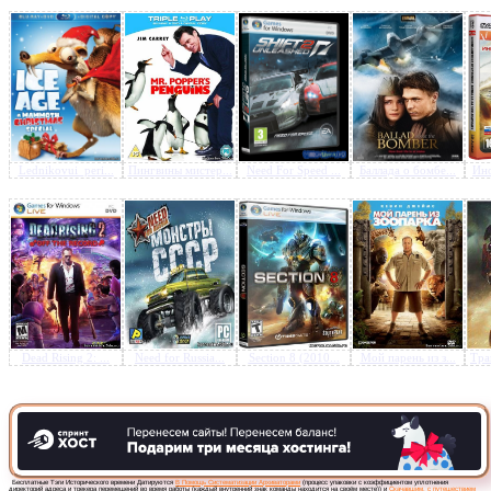
Предлагаем скачать бесплатн
Воронье (2007)DVDRip
»
Lednikovui_peri...
Пингвины мистер...
Need For Speed ...
Баллада о бомбе...
Ино
Dead Rising 2: ...
Need for Russia...
Section 8 (2010...
Мой парень из з...
Тра