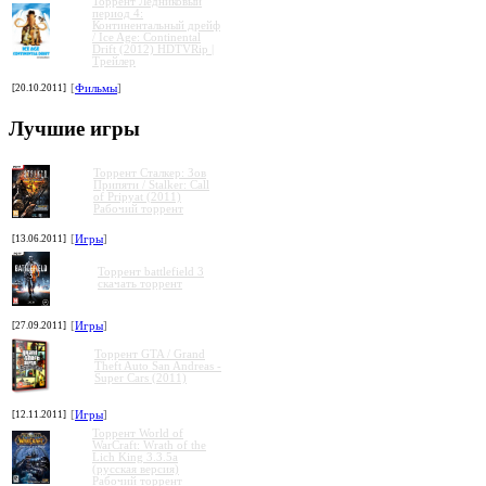
Торрент Ледниковый
период 4:
Континентальный дрейф
/ Ice Age: Continental
Drift (2012) HDTVRip |
Трейлер
»
»
»
»
[20.10.2011]
[
Фильмы
]
Лучшие игры
Торрент Сталкер: Зов
Припяти / Stalker: Call
of Pripyat (2011)
Рабочий торрент
[13.06.2011]
[
Игры
]
Торрент battlefield 3
скачать торрент
[27.09.2011]
[
Игры
]
Торрент GTA / Grand
Theft Auto San Andreas -
Super Cars (2011)
[12.11.2011]
[
Игры
]
Торрент World of
WarCraft: Wrath of the
Lich King 3.3.5a
(русская версия)
Рабочий торрент