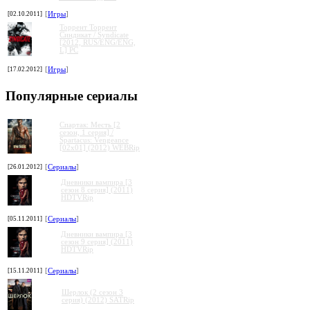
[02.10.2011]
[
Игры
]
Торрент Торрент
Cиндикат / Syndicate
[2012, RUS/ENG/ENG,
L] PC
[17.02.2012]
[
Игры
]
Популярные сериалы
Спартак: Месть [2
сезон, 1 серия] /
Spartacus: Vengeance
[02x01] (2012) WEBRip
[26.01.2012]
[
Сериалы
]
Дневники вампира [3
сезон 8 серия] (2011)
HDTVRip
[05.11.2011]
[
Сериалы
]
Дневники вампира [3
сезон 9 серия] (2011)
HDTVRip
[15.11.2011]
[
Сериалы
]
Шерлок (2 сезон 3
серия) (2012) SATRip