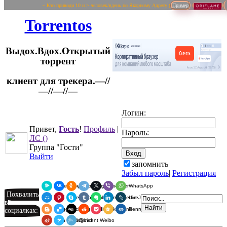
~ Кто приводи 10 и > человек/вдень по Якорному Адресу (
Пример
Torrentos
Выдох.Вдох.Открытый
торрент
клиент для трекера.—//
Логин:
—//—//—
Привет,
Гость
!
Профиль
|
Пароль:
ЛС
()
Группа "Гости"
Выйти
запомнить
Забыл пароль
|
Регистрация
Я.Мессенджер
ВКонтакте
Одноклассники
Telegram
X
Viber
WhatsApp
Похвалить
Мой Мир
Pinterest
Skype
Tumblr
Evernote
LinkedIn
LiveJournal