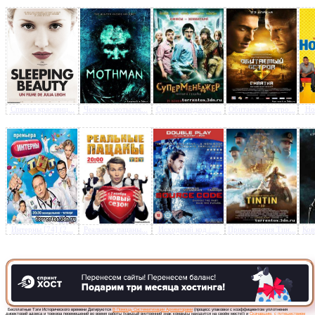
Предлагаем скачать бесплатн
Транзит (2012) HDRip
»
Спящая красавиц...
Человек-мотылек...
Суперменеджер, ...
Обитаемый остро...
Нов
Интерны [74] (2...
Реальные пацаны...
Исходный код / ...
Приключения Тин...
Ков