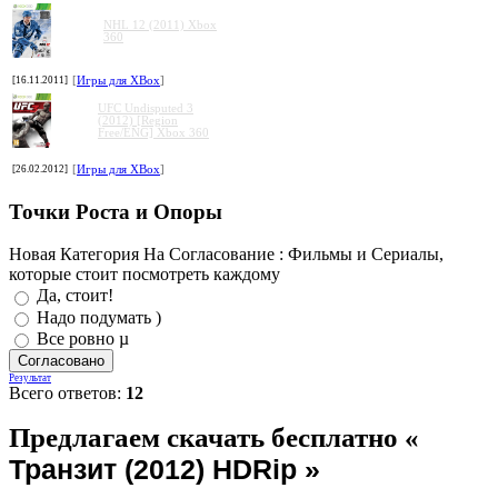
NHL 12 (2011) Xbox
360
[16.11.2011]
[
Игры для XBox
]
UFC Undisputed 3
(2012) [Region
Free/ENG] Xbox 360
[26.02.2012]
[
Игры для XBox
]
Точки Роста и Опоры
Новая Категория На Согласование : Фильмы и Сериалы,
которые стоит посмотреть каждому
Да, стоит!
Надо подумать )
Все ровно µ
Результат
Всего ответов:
12