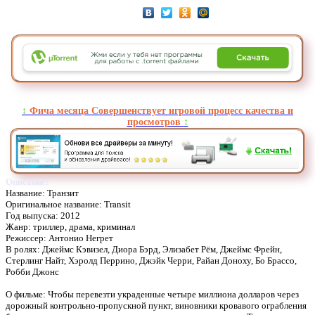
↕️
Фича месяца Совершенствует игровой процесс качества и
просмотров
↕️
Описание:
Название: Транзит
Оригинальное название: Transit
Год выпуска: 2012
Жанр: триллер, драма, криминал
Режиссер: Антонио Негрет
В ролях: Джеймс Кэвизел, Диора Бэрд, Элизабет Рём, Джеймс Фрейн,
Стерлинг Найт, Хэролд Перрино, Джэйк Черри, Райан Доноху, Бо Брассо,
Робби Джонс
О фильме: Чтобы перевезти украденные четыре миллиона долларов через
дорожный контрольно-пропускной пункт, виновники кровавого ограбления