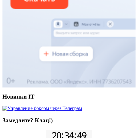
Новинки IT
Замедлите? Клац!)