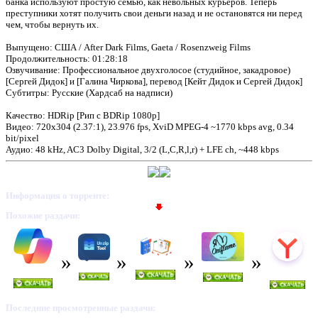
банка используют простую семью, как невольных курьеров. Теперь
преступники хотят получить свои деньги назад и не остановятся ни перед
чем, чтобы вернуть их.
Выпущено: США / After Dark Films, Gaeta / Rosenzweig Films
Продолжительность: 01:28:18
Озвучивание: Профессиональное двухголосое (студийное, закадровое)
[Сергей Дидок] и [Галина Чиркова], перевод [Кейт Дидок и Сергей Дидок]
Субтитры: Русские (Хардсаб на надписи)
Качество: HDRip [Рип с BDRip 1080p]
Видео: 720x304 (2.37:1), 23.976 fps, XviD MPEG-4 ~1770 kbps avg, 0.34
bit/pixel
Аудио: 48 kHz, AC3 Dolby Digital, 3/2 (L,C,R,l,r) + LFE ch, ~448 kbps
Информация о торренте:
Похожие раздачи:
Последние просмотренные раздачи: