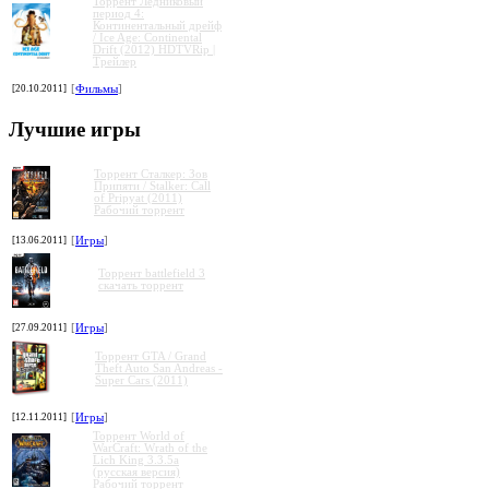
Торрент Ледниковый
период 4:
Континентальный дрейф
/ Ice Age: Continental
Drift (2012) HDTVRip |
Трейлер
»
»
»
»
[20.10.2011]
[
Фильмы
]
Лучшие игры
Торрент Сталкер: Зов
Припяти / Stalker: Call
of Pripyat (2011)
Рабочий торрент
[13.06.2011]
[
Игры
]
Торрент battlefield 3
скачать торрент
[27.09.2011]
[
Игры
]
Торрент GTA / Grand
Theft Auto San Andreas -
Super Cars (2011)
[12.11.2011]
[
Игры
]
Торрент World of
WarCraft: Wrath of the
Lich King 3.3.5a
(русская версия)
Рабочий торрент