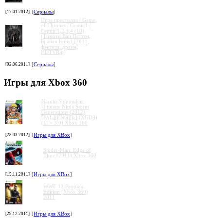
[17.01.2012]
[
Сериалы
]
Игра престолов / Game
of Thrones / Сезон 1 /
Серии 1,2,3,4 (10)
(Тимоти Ван Паттен,
Брайан Кирк) [2011,
фэнтези, драма,
HDTVRip]
[02.06.2011]
[
Сериалы
]
Игры для Xbox 360
Naruto Shippuden:
Ultimate Ninja Storm
Generations (2012)
[PAL][ENG][L] (XGD3)
(LT+ 3.0) Xbox 360
[28.03.2012]
[
Игры для XBox
]
Spider-Man: Edge of
Time (2011) Xbox 360
[15.11.2011]
[
Игры для XBox
]
WWE 12 People's
Edition (Xbox 360)
2011
[29.12.2011]
[
Игры для XBox
]