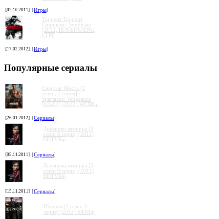
[02.10.2011]
[
Игры
]
Торрент Торрент
Cиндикат / Syndicate
[2012, RUS/ENG/ENG,
L] PC
[17.02.2012]
[
Игры
]
Популярные сериалы
Спартак: Месть [2
сезон, 1 серия] /
Spartacus: Vengeance
[02x01] (2012) WEBRip
[26.01.2012]
[
Сериалы
]
Дневники вампира [3
сезон 8 серия] (2011)
HDTVRip
[05.11.2011]
[
Сериалы
]
Дневники вампира [3
сезон 9 серия] (2011)
HDTVRip
[15.11.2011]
[
Сериалы
]
Шерлок (2 сезон 3
серия) (2012) SATRip