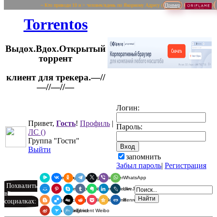
~ Кто приводи 10 и > человек/вдень по Якорному Адресу (
Пример
Torrentos
Выдох.Вдох.Открытый
торрент
клиент для трекера.—//
Логин:
—//—//—
Привет,
Гость
!
Профиль
|
Пароль:
ЛС
()
Группа "Гости"
Выйти
запомнить
Забыл пароль
|
Регистрация
Я.Мессенджер
ВКонтакте
Одноклассники
Telegram
X
Viber
WhatsApp
Похвалить
Мой Мир
Pinterest
Skype
Tumblr
Evernote
LinkedIn
LiveJournal