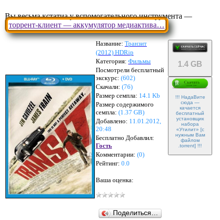
Вы весьма кстатиа у вспомогательного инструмента —
торрент-клиент — аккумулятор медиактива…
Название:
Транзит
(2012) HDRip
Категория:
Фильмы
1.4 GB
Посмотрели бесплатный
экскурс:
(602)
Скачали:
(
76
)
Размер семпла:
14.1 Kb
!!! НадаВите
сюда —
Размер содержимого
качается
семпла:
(
1.37 GB
)
бесплатный
установщик
Добавлено:
11.01.2012,
набора
20:48
«Утилит» [с
нужным Вам
Бесплатно Добавлил:
файлом
Гость
.torrent] !!!
Комментарии:
(
0
)
Рейтинг:
0.0
Ваша оценка:
Поделиться…