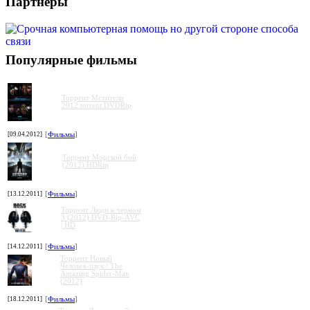
Партнеры
Популярные фильмы
Торрент Мстители
2012 torrent DVDRip
[09.04.2012]
[
Фильмы
]
Торрент Морской бой
(2012) HDRip
[13.12.2011]
[
Фильмы
]
Торрент Люди в черном
3 (2012) DVD-Rip-AVC
| HD
[14.12.2011]
[
Фильмы
]
Торрент Новый
Человек-паук / The
Amazing Spider-Man
(2012)
[18.12.2011]
[
Фильмы
]