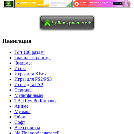
в
Blogger
Delicious
Digg
reddit
Pocket
Qzone
Renren
социалках:
Sina Weibo
Surfingbird
Tencent Weibo
Навигация
Топ 100 раздач
Главная страница
Фильмы
Игры
Игры для XBox
Игры для PS2/PS3
Игры для PSP
Сериалы
Мультфильмы
ТВ, Шоу Performance
Аниме
Музыка
Обои
Софт
Все сервисы
!\|/i Правообладателей