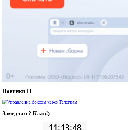
Новинки IT
Замедлите? Клац!)