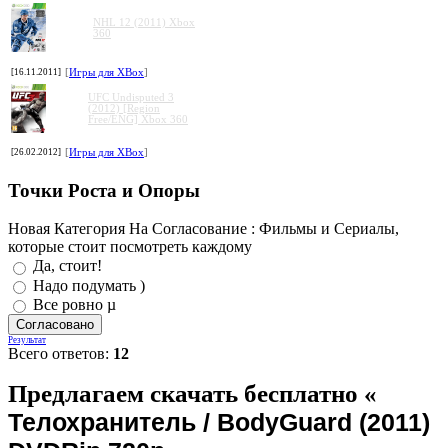
NHL 12 (2011) Xbox
360
[16.11.2011]
[
Игры для XBox
]
UFC Undisputed 3
(2012) [Region
Free/ENG] Xbox 360
[26.02.2012]
[
Игры для XBox
]
Точки Роста и Опоры
Новая Категория На Согласование : Фильмы и Сериалы,
которые стоит посмотреть каждому
Да, стоит!
Надо подумать )
Все ровно µ
Результат
Всего ответов:
12