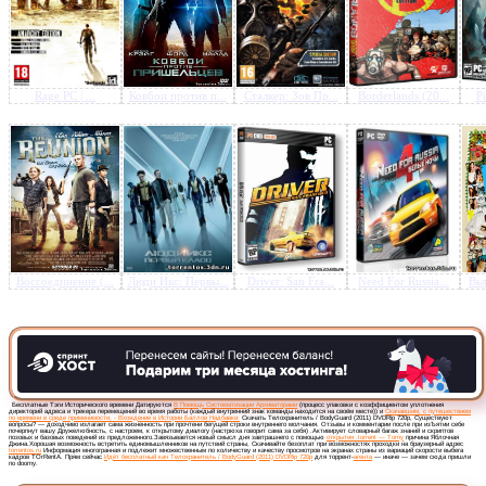
Rage PC | ...
Ковбои против п...
Сталкер: Зов Пр...
Borderlands (20...
Pi
Воссоединение (...
Люди Икс: Первы...
Driver: San Fra...
Need For Russia...
Вып