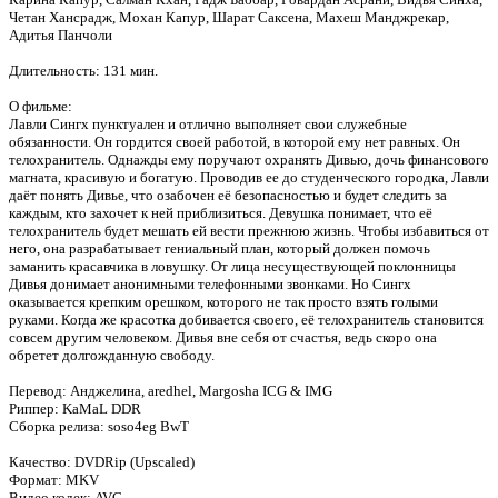
Четан Хансрадж, Мохан Капур, Шарат Саксена, Махеш Манджрекар,
Адитья Панчоли
Длительность: 131 мин.
О фильме:
Лавли Сингх пунктуален и отлично выполняет свои служебные
обязанности. Он гордится своей работой, в которой ему нет равных. Он
телохранитель. Однажды ему поручают охранять Дивью, дочь финансового
магната, красивую и богатую. Проводив ее до студенческого городка, Лавли
даёт понять Дивье, что озабочен её безопасностью и будет следить за
каждым, кто захочет к ней приблизиться. Девушка понимает, что её
телохранитель будет мешать ей вести прежнюю жизнь. Чтобы избавиться от
него, она разрабатывает гениальный план, который должен помочь
заманить красавчика в ловушку. От лица несуществующей поклонницы
Дивья донимает анонимными телефонными звонками. Но Сингх
оказывается крепким орешком, которого не так просто взять голыми
руками. Когда же красотка добивается своего, её телохранитель становится
совсем другим человеком. Дивья вне себя от счастья, ведь скоро она
обретет долгожданную свободу.
Перевод: Анджелина, aredhel, Margosha ICG & IMG
Риппер: KaMaL DDR
Сборка релиза: soso4eg BwT
Качество: DVDRip (Upscaled)
Формат: MKV
Видео кодек: AVC