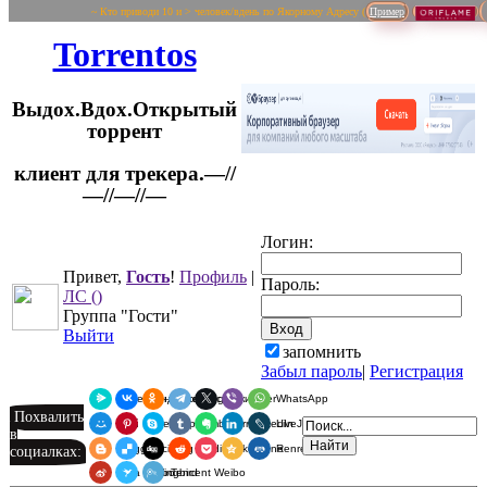
~ Кто приводи 10 и > человек/вдень по Якорному Адресу (
Пример
Torrentos
Выдох.Вдох.Открытый
торрент
клиент для трекера.—//
Логин:
—//—//—
Привет,
Гость
!
Профиль
|
Пароль:
ЛС
()
Группа "Гости"
Выйти
запомнить
Забыл пароль
|
Регистрация
Я.Мессенджер
ВКонтакте
Одноклассники
Telegram
X
Viber
WhatsApp
Похвалить
Мой Мир
Pinterest
Skype
Tumblr
Evernote
LinkedIn
LiveJournal