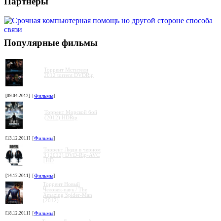
Партнеры
Популярные фильмы
Торрент Мстители
2012 torrent DVDRip
[09.04.2012]
[
Фильмы
]
Торрент Морской бой
(2012) HDRip
[13.12.2011]
[
Фильмы
]
Торрент Люди в черном
3 (2012) DVD-Rip-AVC
| HD
[14.12.2011]
[
Фильмы
]
Торрент Новый
Человек-паук / The
Amazing Spider-Man
(2012)
[18.12.2011]
[
Фильмы
]