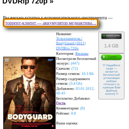
Вы весьма кстатиа у вспомогательного инструмента —
торрент-клиент — аккумулятор медиактива…
Название:
Телохранитель /
BodyGuard (2011)
1.4 GB
DVDRip 720р
Категория:
Фильмы
Посмотрели бесплатный
экскурс:
(447)
!!! НадаВите
Скачали:
(
72
)
сюда —
качается
Размер семпла:
16.3 Kb
бесплатный
установщик
Размер содержимого
набора
семпла:
(
3,4 Gb
)
«Утилит» [с
нужным Вам
Добавлено:
03.01.2012,
файлом
00:45
.torrent] !!!
Бесплатно Добавлил:
Гость
Комментарии:
(
0
)
Рейтинг:
0.0
Ваша оценка: