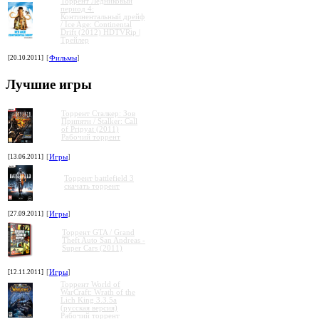
Торрент Ледниковый
период 4:
Континентальный дрейф
/ Ice Age: Continental
Drift (2012) HDTVRip |
Трейлер
[20.10.2011]
[
Фильмы
]
Лучшие игры
Торрент Сталкер: Зов
Припяти / Stalker: Call
of Pripyat (2011)
Рабочий торрент
[13.06.2011]
[
Игры
]
Торрент battlefield 3
скачать торрент
»
»
»
»
[27.09.2011]
[
Игры
]
Торрент GTA / Grand
Theft Auto San Andreas -
Super Cars (2011)
[12.11.2011]
[
Игры
]
Торрент World of
WarCraft: Wrath of the
Lich King 3.3.5a
(русская версия)
Рабочий торрент