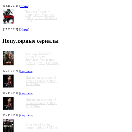
[02.10.2011]
[
Игры
]
Торрент Торрент
Cиндикат / Syndicate
[2012, RUS/ENG/ENG,
L] PC
[17.02.2012]
[
Игры
]
Популярные сериалы
Спартак: Месть [2
сезон, 1 серия] /
Spartacus: Vengeance
[02x01] (2012) WEBRip
[26.01.2012]
[
Сериалы
]
Дневники вампира [3
сезон 8 серия] (2011)
HDTVRip
[05.11.2011]
[
Сериалы
]
Дневники вампира [3
сезон 9 серия] (2011)
HDTVRip
[15.11.2011]
[
Сериалы
]
Шерлок (2 сезон 3
серия) (2012) SATRip