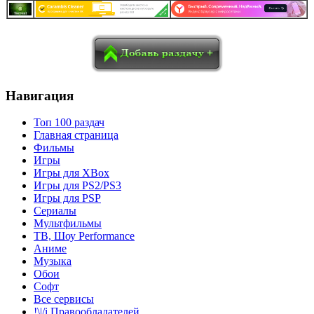
в
Blogger
Delicious
Digg
reddit
Pocket
Qzone
Renren
социалках:
Sina Weibo
Surfingbird
Tencent Weibo
Навигация
Топ 100 раздач
Главная страница
Фильмы
Игры
Игры для XBox
Игры для PS2/PS3
Игры для PSP
Сериалы
Мультфильмы
ТВ, Шоу Performance
Аниме
Музыка
Обои
Софт
Все сервисы
!\|/i Правообладателей