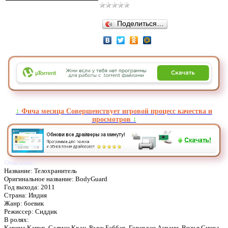
Поделиться…
↕️
Фича месяца Совершенствует игровой процесс качества и
просмотров
↕️
Описание:
Название: Телохранитель
Оригинальное название: BodyGuard
Год выхода: 2011
Страна: Индия
Жанр: боевик
Режиссер: Сиддик
В ролях:
Карина Капур, Салман Кхан, Радж Баббар, Говардан Асрани, Видья Синха,