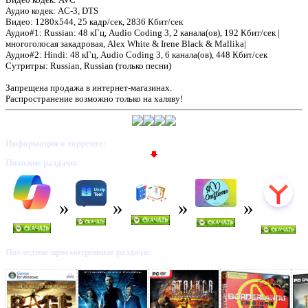
Аудио кодек: AC-3, DTS
Видео: 1280x544, 25 кадр/сек, 2836 Кбит/сек
Аудио#1: Russian: 48 кГц, Audio Coding 3, 2 канала(ов), 192 Кбит/сек |
многоголосая закадровая, Alex White & Irene Black & Mallika|
Аудио#2: Hindi: 48 кГц, Audio Coding 3, 6 канала(ов), 448 Кбит/сек
Предлагаем скачать бесплатн
Сутритры: Russian, Russian (только песни)
Запрещена продажа в интернет-магазинах.
Телохранитель / BodyGuard
Распространение возможно только на халяву!
DVDRip 720р
»
Информация о торренте:
Похожие раздачи:
Последние просмотренные раздачи: