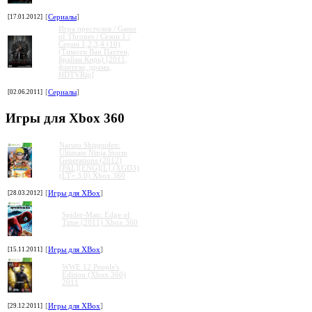
[17.01.2012]
[
Сериалы
]
Игра престолов / Game
of Thrones / Сезон 1 /
Серии 1,2,3,4 (10)
(Тимоти Ван Паттен,
Брайан Кирк) [2011,
фэнтези, драма,
HDTVRip]
[02.06.2011]
[
Сериалы
]
Игры для Xbox 360
Naruto Shippuden:
Ultimate Ninja Storm
Generations (2012)
[PAL][ENG][L] (XGD3)
(LT+ 3.0) Xbox 360
[28.03.2012]
[
Игры для XBox
]
Spider-Man: Edge of
Time (2011) Xbox 360
[15.11.2011]
[
Игры для XBox
]
WWE 12 People's
Edition (Xbox 360)
2011
[29.12.2011]
[
Игры для XBox
]