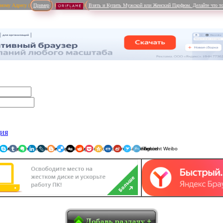
рному Адресу (
Пример
Взять и Купить Мужской или Женский Парфюм. Делайте что то
ция
ники
am
Viber
WhatsApp
Мой Мир
Pinterest
Skype
Tumblr
Evernote
LinkedIn
LiveJournal
Blogger
Delicious
Digg
reddit
Pocket
Qzone
Renren
Sina Weibo
Surfingbird
Tencent 