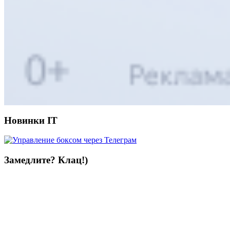
Новинки IT
Замедлите? Клац!)