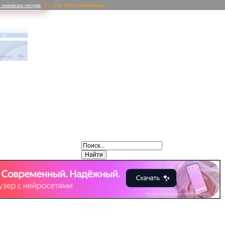
 новенькое сегодня
) — Тем Место на Билборде
Weibo