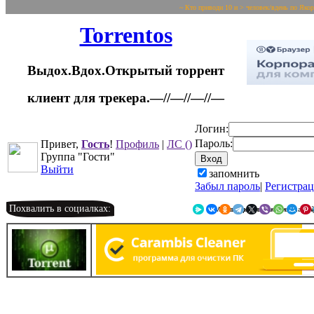
~ Кто приводи 10 и > человек/вдень по Яко
Torrentos
Выдох.Вдох.Открытый торрент
клиент для трекера.—//—//—//—
Логин:
Пароль:
Привет,
Гость
!
Профиль
|
ЛС
()
Группа "Гости"
Выйти
запомнить
Забыл пароль
|
Регистра
Похвалить в социалках:
Я.Мессенджер
ВКонтакте
Однокласс
Telegr
X