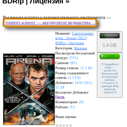
Вы весьма кстатиа у вспомогательного инструмента —
торрент-клиент — аккумулятор медиактива…
Название:
Смертельные
игры - Арена (2011)
BDRip | Лицензия
1.4 GB
Категория:
Фильмы
Посмотрели бесплатный
экскурс:
(551)
Скачали:
(
85
)
!!! НадаВите
Размер семпла:
15.3 Kb
сюда —
качается
Размер содержимого
бесплатный
установщик
семпла:
(
1.5 ГБ
)
набора
Добавлено:
14.01.2012,
«Утилит» [с
нужным Вам
12:28
файлом
Бесплатно Добавлил:
.torrent] !!!
Гость
Комментарии:
(
0
)
Рейтинг:
0.0
Ваша оценка: