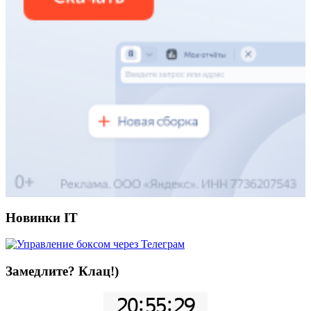
Новинки IT
Замедлите? Клац!)