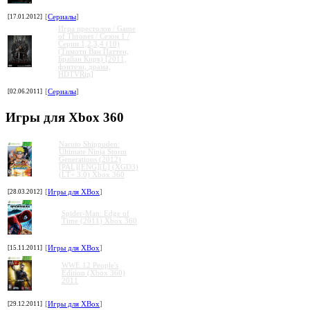
[17.01.2012]
[
Сериалы
]
Игра престолов / Game
of Thrones / Сезон 1 /
Серии 1,2,3,4 (10)
(Тимоти Ван Паттен,
Брайан Кирк) [2011,
фэнтези, драма,
HDTVRip]
[02.06.2011]
[
Сериалы
]
Игры для Xbox 360
Naruto Shippuden:
Ultimate Ninja Storm
Generations (2012)
[PAL][ENG][L] (XGD3)
(LT+ 3.0) Xbox 360
[28.03.2012]
[
Игры для XBox
]
Spider-Man: Edge of
Time (2011) Xbox 360
[15.11.2011]
[
Игры для XBox
]
WWE 12 People's
Edition (Xbox 360)
2011
[29.12.2011]
[
Игры для XBox
]