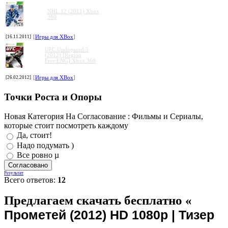
NHL 12 (2011) Xbox
360
[16.11.2011]
[
Игры для XBox
]
UFC Undisputed 3
(2012) [Region
Free/ENG] Xbox 360
[26.02.2012]
[
Игры для XBox
]
Точки Роста и Опоры
Новая Категория На Согласование : Фильмы и Сериалы,
которые стоит посмотреть каждому
Да, стоит!
Надо подумать )
Все ровно µ
Результат
Всего ответов:
12