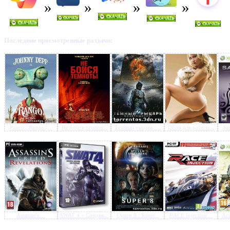
Последние просмотренные раздачи:
Ранго / Rango (...
Не бойся темнот...
Темный рыцарь: ...
Обои для рабоче...
Sai
Assassin's ...
SWAT 4 + Синдик...
Супер 8 / Super...
RACE Injection ...
Ace