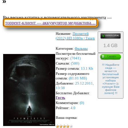
Вы весьма кстатиа у вспомогательного инструмента —
торрент-клиент — аккумулятор медиактива…
Название:
Прометей
(2012) HD 1080p | Тизер
1.4 GB
Категория:
Фильмы
Посмотрели бесплатный
экскурс:
(7041)
Скачали:
(
500
)
!!! НадаВите
Размер семпла:
13.1 Kb
сюда —
качается
Размер содержимого
бесплатный
установщик
семпла:
(
81.01 MB
)
набора
Добавлено:
25.12.2011,
«Утилит» [с
нужным Вам
13:38
файлом
Бесплатно Добавлил:
.torrent] !!!
Гость
Комментарии:
(
0
)
Рейтинг:
4.0
Ваша оценка: