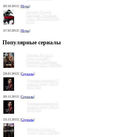
[02.10.2011]
[
Игры
]
Торрент Торрент
Cиндикат / Syndicate
[2012, RUS/ENG/ENG,
L] PC
[17.02.2012]
[
Игры
]
Популярные сериалы
Спартак: Месть [2
сезон, 1 серия] /
Spartacus: Vengeance
[02x01] (2012) WEBRip
[26.01.2012]
[
Сериалы
]
Дневники вампира [3
сезон 8 серия] (2011)
HDTVRip
[05.11.2011]
[
Сериалы
]
Дневники вампира [3
сезон 9 серия] (2011)
HDTVRip
[15.11.2011]
[
Сериалы
]
Шерлок (2 сезон 3
серия) (2012) SATRip