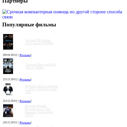
Партнеры
Популярные фильмы
Торрент Мстители
2012 torrent DVDRip
[09.04.2012]
[
Фильмы
]
Торрент Морской бой
(2012) HDRip
[13.12.2011]
[
Фильмы
]
Торрент Люди в черном
3 (2012) DVD-Rip-AVC
| HD
[14.12.2011]
[
Фильмы
]
Торрент Новый
Человек-паук / The
Amazing Spider-Man
(2012)
[18.12.2011]
[
Фильмы
]