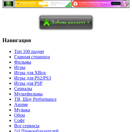
в
Blogger
Delicious
Digg
reddit
Pocket
Qzone
Renren
социалках:
Sina Weibo
Surfingbird
Tencent Weibo
Навигация
Топ 100 раздач
Главная страница
Фильмы
Игры
Игры для XBox
Игры для PS2/PS3
Игры для PSP
Сериалы
Мультфильмы
ТВ, Шоу Performance
Аниме
Музыка
Обои
Софт
Все сервисы
!\|/i Правообладателей