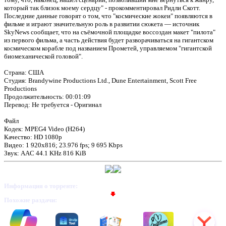
который так близок моему сердцу" - прокомментировал Ридли Скотт.
Последние данные говорят о том, что "космические жокеи" появляются в
фильме и играют значительную роль в развитии сюжета — источник
SkyNews сообщает, что на съёмочной площадке воссоздан макет "пилота"
из первого фильма, а часть действия будет разворачиваться на гигантском
Предлагаем скачать бесплатн
космическом корабле под названием Прометей, управляемом "гигантской
биомеханической головой".
Прометей (2012) HD 1080p |
Страна: США
Студия: Brandywine Productions Ltd., Dune Entertainment, Scott Free
»
Productions
Продолжительность: 00:01:09
Перевод: Не требуется - Оригинал
Файл
Кодек: MPEG4 Video (H264)
Качество: HD 1080p
Видео: 1 920x816; 23.976 fps; 9 695 Kbps
Звук: AAC 44.1 KHz 816 KiB
Информация о торренте:
Похожие раздачи: