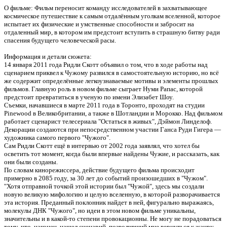
О фильме: Фильм переносит команду исследователей в захватывающее
космическое путешествие к самым отдалённым уголкам вселенной, которое
испытает их физические и умственные способности и забросит на
отдаленный мир, в котором им предстоит вступить в страшную битву ради
спасения будущего человеческой расы.
Информация и детали сюжета:
14 января 2011 года Ридли Скотт объявил о том, что в ходе работы над
сценарием приквел к Чужому развился в самостоятельную историю, но всё
же содержит определённые легкоузнаваемые мотивы и элементы прошлых
фильмов. Главную роль в новом фильме сыграет Нуми Рапас, которой
предстоит превратиться в ученую по имени Элизабет Шоу.
Съемки, начавшиеся в марте 2011 года в Торонто, проходят на студии
Pinewood в Великобритании, а также в Шотландии и Морокко. Над фильмом
работает сценарист телесериала "Остаться в живых", Дэймон Линделоф.
Декорации создаются при непосредственном участии Ганса Руди Гигера —
художника самого первого "Чужого".
Сам Ридли Скотт ещё в интервью от 2002 года заявлял, что хотел бы
осветить тот момент, когда были впервые найдены Чужие, и рассказать, как
они были созданы.
По словам кинорежиссера, действие будущего фильма происходит
примерно в 2085 году, за 30 лет до событий произошедших в "Чужом".
"Хотя отправной точкой этой истории был "Чужой", здесь мы создали
новую великую мифологию и целую вселенную, в которой разворачивается
эта история. Преданный поклонник найдет в ней, фигурально выражаясь,
молекулы ДНК "Чужого", но идеи в этом новом фильме уникальны,
значительны и в какой-то степени провокационны. Не могу не порадоваться
тому, что, наконец, нашел сценарий, позволивший мне вернуться к жанру,