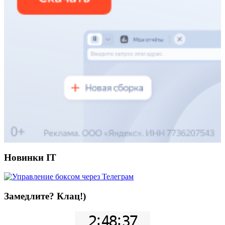
Новинки IT
Замедлите? Клац!)