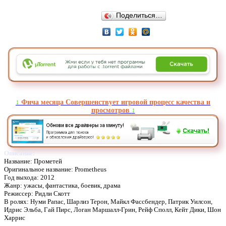
Поделиться…
↕️
Фича месяца Совершенствует игровой процесс качества и
просмотров
↕️
Описание:
Название: Прометей
Оригинальное название: Prometheus
Год выхода: 2012
Жанр: ужасы, фантастика, боевик, драма
Режиссер: Ридли Скотт
В ролях: Нуми Рапас, Шарлиз Терон, Майкл Фассбендер, Патрик Уилсон,
Идрис Эльба, Гай Пирс, Логан Маршалл-Грин, Рейф Сполл, Кейт Дики, Шон
Харрис