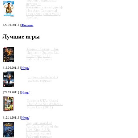
Торрент Ледниковый
период 4:
Континентальный дрейф
/ Ice Age: Continental
Drift (2012) HDTVRip |
Трейлер
[20.10.2011]
[
Фильмы
]
Лучшие игры
Торрент Сталкер: Зов
Припяти / Stalker: Call
of Pripyat (2011)
Рабочий торрент
[13.06.2011]
[
Игры
]
Торрент battlefield 3
скачать торрент
[27.09.2011]
[
Игры
]
Торрент GTA / Grand
Theft Auto San Andreas -
Super Cars (2011)
»
»
»
»
[12.11.2011]
[
Игры
]
Торрент World of
WarCraft: Wrath of the
Lich King 3.3.5a
(русская версия)
Рабочий торрент