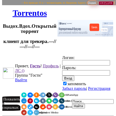
~ Кто приводи 10 и > человек/вдень по Якорному Адресу (
Пример
Torrentos
Выдох.Вдох.Открытый
торрент
клиент для трекера.—//
Логин:
—//—//—
Привет,
Гость
!
Профиль
|
Пароль:
ЛС
()
Группа "Гости"
Выйти
запомнить
Забыл пароль
|
Регистрация
Я.Мессенджер
ВКонтакте
Одноклассники
Telegram
X
Viber
WhatsApp
Похвалить
Мой Мир
Pinterest
Skype
Tumblr
Evernote
LinkedIn
LiveJournal