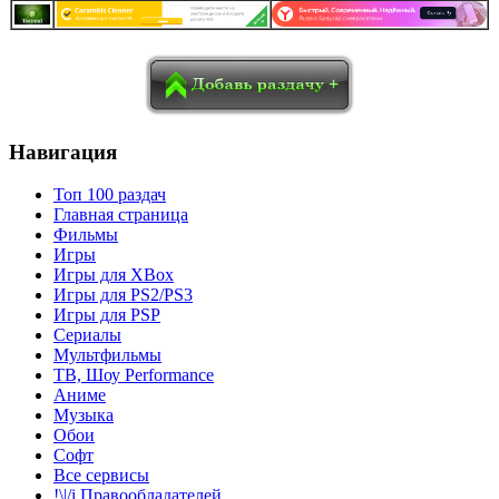
в
Blogger
Delicious
Digg
reddit
Pocket
Qzone
Renren
социалках:
Sina Weibo
Surfingbird
Tencent Weibo
Навигация
Топ 100 раздач
Главная страница
Фильмы
Игры
Игры для XBox
Игры для PS2/PS3
Игры для PSP
Сериалы
Мультфильмы
ТВ, Шоу Performance
Аниме
Музыка
Обои
Софт
Все сервисы
!\|/i Правообладателей