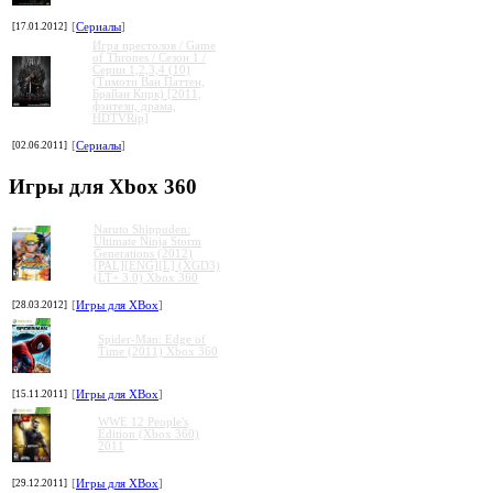
[17.01.2012]
[
Сериалы
]
Игра престолов / Game
of Thrones / Сезон 1 /
Серии 1,2,3,4 (10)
(Тимоти Ван Паттен,
Брайан Кирк) [2011,
фэнтези, драма,
HDTVRip]
[02.06.2011]
[
Сериалы
]
Игры для Xbox 360
Naruto Shippuden:
Ultimate Ninja Storm
Generations (2012)
[PAL][ENG][L] (XGD3)
(LT+ 3.0) Xbox 360
[28.03.2012]
[
Игры для XBox
]
Spider-Man: Edge of
Time (2011) Xbox 360
[15.11.2011]
[
Игры для XBox
]
WWE 12 People's
Edition (Xbox 360)
2011
[29.12.2011]
[
Игры для XBox
]