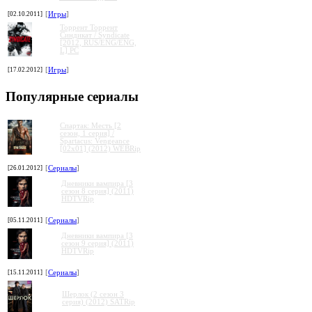
[02.10.2011]
[
Игры
]
Торрент Торрент
Cиндикат / Syndicate
[2012, RUS/ENG/ENG,
L] PC
[17.02.2012]
[
Игры
]
Популярные сериалы
Спартак: Месть [2
сезон, 1 серия] /
Spartacus: Vengeance
[02x01] (2012) WEBRip
[26.01.2012]
[
Сериалы
]
Дневники вампира [3
сезон 8 серия] (2011)
HDTVRip
[05.11.2011]
[
Сериалы
]
Дневники вампира [3
сезон 9 серия] (2011)
HDTVRip
[15.11.2011]
[
Сериалы
]
Шерлок (2 сезон 3
серия) (2012) SATRip