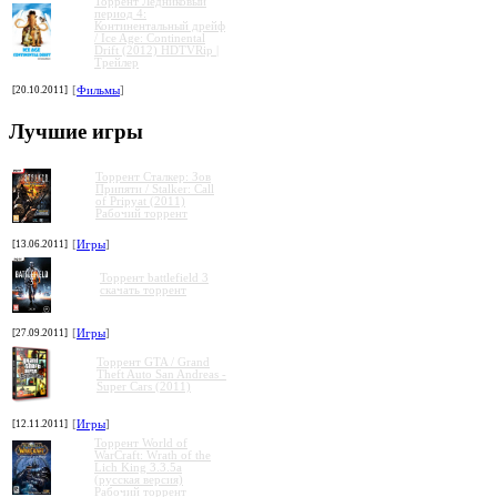
Торрент Ледниковый
период 4:
Континентальный дрейф
/ Ice Age: Continental
Drift (2012) HDTVRip |
Трейлер
[20.10.2011]
[
Фильмы
]
»
»
»
»
Лучшие игры
Торрент Сталкер: Зов
Припяти / Stalker: Call
of Pripyat (2011)
Рабочий торрент
[13.06.2011]
[
Игры
]
Торрент battlefield 3
скачать торрент
[27.09.2011]
[
Игры
]
Торрент GTA / Grand
Theft Auto San Andreas -
Super Cars (2011)
[12.11.2011]
[
Игры
]
Торрент World of
WarCraft: Wrath of the
Lich King 3.3.5a
(русская версия)
Рабочий торрент