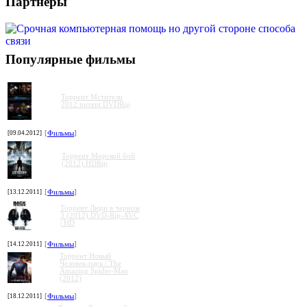
Партнеры
Популярные фильмы
Торрент Мстители
2012 torrent DVDRip
[09.04.2012]
[
Фильмы
]
Торрент Морской бой
(2012) HDRip
[13.12.2011]
[
Фильмы
]
Торрент Люди в черном
3 (2012) DVD-Rip-AVC
| HD
[14.12.2011]
[
Фильмы
]
Торрент Новый
Человек-паук / The
Amazing Spider-Man
(2012)
[18.12.2011]
[
Фильмы
]