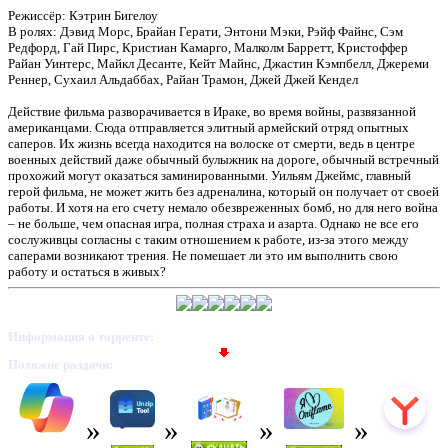
Режиссёр: Кэтрин Бигелоу
В ролях: Дэвид Морс, Брайан Герати, Энтони Мэки, Рэйф Файнс, Сэм
Редфорд, Гай Пирс, Кристиан Камарго, Малколм Барретт, Кристоффер
Райан Уинтерс, Майкл Десанте, Кейт Майнс, Джастин Кэмпбелл, Джереми
Реннер, Сухаил Альдаббах, Райан Трамон, Джей Джей Кендел
Действие фильма разворачивается в Ираке, во время войны, развязанной
американцами. Сюда отправляется элитный армейский отряд опытных
саперов. Их жизнь всегда находится на волоске от смерти, ведь в центре
военных действий даже обычный булыжник на дороге, обычный встречный
прохожий могут оказаться заминированными. Уильям Джеймс, главный
герой фильма, не может жить без адреналина, который он получает от своей
работы. И хотя на его счету немало обезвреженных бомб, но для него война
– не больше, чем опасная игра, полная страха и азарта. Однако не все его
сослуживцы согласны с таким отношением к работе, из-за этого между
саперами возникают трения. Не помешает ли это им выполнить свою
работу и остаться в живых?
Информация о торренте:
Похожие раздачи: