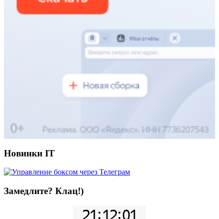
Новинки IT
Замедлите? Клац!)