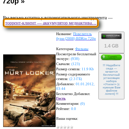
Вы весьма кстатиа у вспомогательного инструмента —
торрент-клиент — аккумулятор медиактива…
Название:
Повелитель
бури (2008) BDRip 720p
1.4 GB
Категория:
Фильмы
Посмотрели бесплатный
экскурс:
(938)
Скачали:
(
123
)
!!! НадаВите
Размер семпла:
11.9 Kb
сюда —
качается
Размер содержимого
бесплатный
установщик
семпла:
(
2.3 ГБ
)
набора
Добавлено:
01.01.2012,
«Утилит» [с
нужным Вам
03:44
файлом
Бесплатно Добавлил:
.torrent] !!!
Гость
Комментарии:
(
0
)
Рейтинг:
0.0
Ваша оценка: