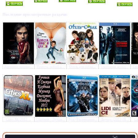
Последние просмотренные раздачи:
Предлагаем скачать бесплатн
Повелитель бури (2008) BD
720p
»
Дневники вампир...
Невеста любой ц...
Отель для собак...
Охотники за гол...
Све
Cities XL 2012 ...
Сборник - Лучша...
Дум (Расширенна...
Лидице (2011) H...
Ca