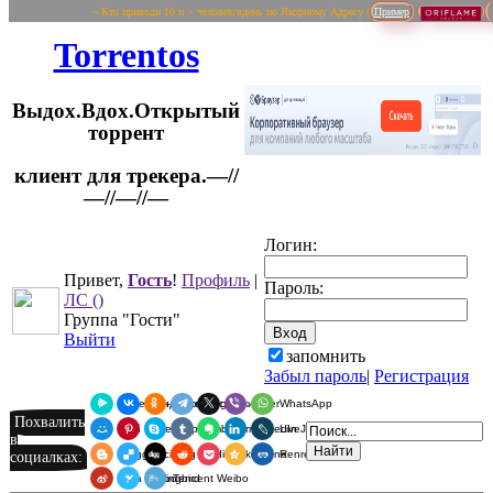
~ Кто приводи 10 и > человек/вдень по Якорному Адресу (
Пример
Torrentos
Выдох.Вдох.Открытый
торрент
клиент для трекера.—//
Логин:
—//—//—
Привет,
Гость
!
Профиль
|
Пароль:
ЛС
()
Группа "Гости"
Выйти
запомнить
Забыл пароль
|
Регистрация
Я.Мессенджер
ВКонтакте
Одноклассники
Telegram
X
Viber
WhatsApp
Похвалить
Мой Мир
Pinterest
Skype
Tumblr
Evernote
LinkedIn
LiveJournal