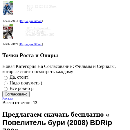
NHL 12 (2011) Xbox
360
[16.11.2011]
[
Игры для XBox
]
UFC Undisputed 3
(2012) [Region
Free/ENG] Xbox 360
[26.02.2012]
[
Игры для XBox
]
Точки Роста и Опоры
Новая Категория На Согласование : Фильмы и Сериалы,
которые стоит посмотреть каждому
Да, стоит!
Надо подумать )
Все ровно µ
Результат
Всего ответов:
12