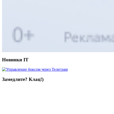
Новинки IT
Замедлите? Клац!)