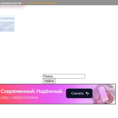
 новенькое сегодня
) — Тем Место на Билборде
Weibo