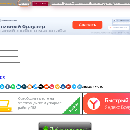
рному Адресу (
Пример
Взять и Купить Мужской или Женский Парфюм. Делайте что то
ция
ники
am
Viber
WhatsApp
Мой Мир
Pinterest
Skype
Tumblr
Evernote
LinkedIn
LiveJournal
Blogger
Delicious
Digg
reddit
Pocket
Qzone
Renren
Sina Weibo
Surfingbird
Tencent 