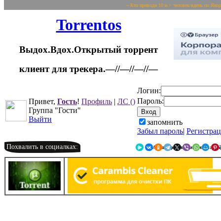
~ Кто приводи 10 и > человек/вдень по Яко
Torrentos
Выдох.Вдох.Открытый торрент
клиент для трекера.—//—//—//—
Логин:
Пароль:
Привет,
Гость
!
Профиль
|
ЛС
()
Группа "Гости"
Выйти
запомнить
Забыл пароль
|
Регистра
Похвалить в социалках:
Я.Мессенджер
ВКонтакте
Однокласс
Telegr
X