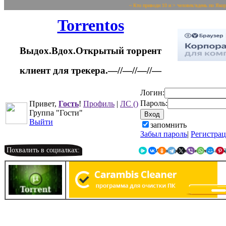
~ Кто приводи 10 и > человек/вдень по Яко
Torrentos
Выдох.Вдох.Открытый торрент
клиент для трекера.—//—//—//—
Логин:
Пароль:
Привет,
Гость
!
Профиль
|
ЛС
()
Группа "Гости"
Выйти
запомнить
Забыл пароль
|
Регистра
Похвалить в социалках:
Я.Мессенджер
ВКонтакте
Однокласс
Telegr
X