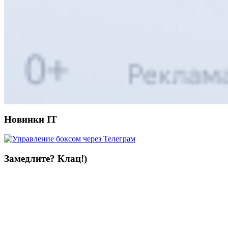
Новинки IT
Замедлите? Клац!)