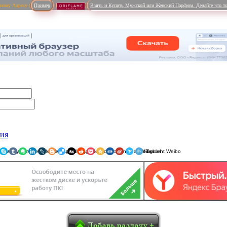
рному Адресу (
Пример
Взять и Купить Мужской или Женский Парфюм. Делайте что то
ция
ники
am
Viber
WhatsApp
Мой Мир
Pinterest
Skype
Tumblr
Evernote
LinkedIn
LiveJournal
Blogger
Delicious
Digg
reddit
Pocket
Qzone
Renren
Sina Weibo
Surfingbird
Tencent 