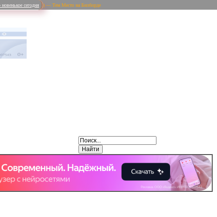
 новенькое сегодня
) — Тем Место на Билборде
Weibo