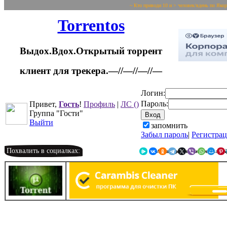
~ Кто приводи 10 и > человек/вдень по Яко
Torrentos
Выдох.Вдох.Открытый торрент
клиент для трекера.—//—//—//—
Логин:
Пароль:
Привет,
Гость
!
Профиль
|
ЛС
()
Группа "Гости"
Выйти
запомнить
Забыл пароль
|
Регистра
Похвалить в социалках:
Я.Мессенджер
ВКонтакте
Однокласс
Telegr
X