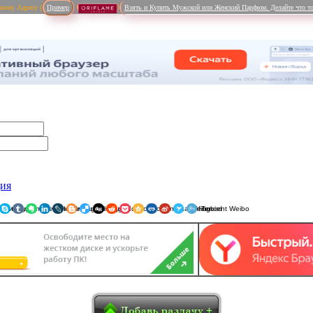
рному Адресу (
Пример
Взять и Купить Мужской или Женский Парфюм. Делайте что то
ция
ники
am
Viber
WhatsApp
Мой Мир
Pinterest
Skype
Tumblr
Evernote
LinkedIn
LiveJournal
Blogger
Delicious
Digg
reddit
Pocket
Qzone
Renren
Sina Weibo
Surfingbird
Tencent 