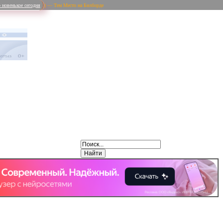
 новенькое сегодня
) — Тем Место на Билборде
Weibo