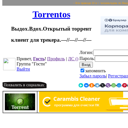
~ Кто приводи 10 и > человек/вдень по Яко
Torrentos
Выдох.Вдох.Открытый торрент
клиент для трекера.—//—//—//—
Логин:
Пароль:
Привет,
Гость
!
Профиль
|
ЛС
()
Группа "Гости"
Выйти
запомнить
Забыл пароль
|
Регистра
Похвалить в социалках:
Я.Мессенджер
ВКонтакте
Однокласс
Telegr
X