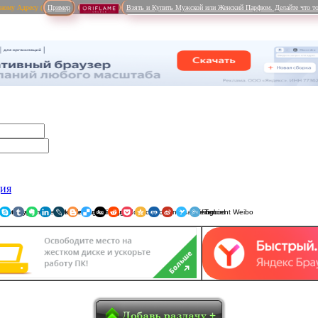
рному Адресу (
Пример
Взять и Купить Мужской или Женский Парфюм. Делайте что то
ция
ники
am
Viber
WhatsApp
Мой Мир
Pinterest
Skype
Tumblr
Evernote
LinkedIn
LiveJournal
Blogger
Delicious
Digg
reddit
Pocket
Qzone
Renren
Sina Weibo
Surfingbird
Tencent 