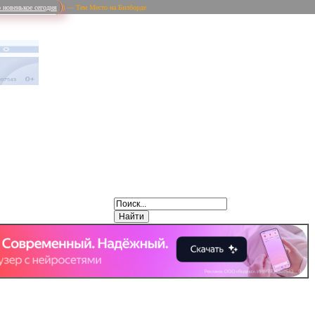
 новенькое сегодня
) — Тем Место на Билборде
Weibo