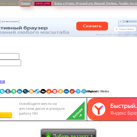
рному Адресу (
Пример
Взять и Купить Мужской или Женский Парфюм. Делайте что то
ция
ники
am
Viber
WhatsApp
Мой Мир
Pinterest
Skype
Tumblr
Evernote
LinkedIn
LiveJournal
Blogger
Delicious
Digg
reddit
Pocket
Qzone
Renren
Sina Weibo
Surfingbird
Tencent 