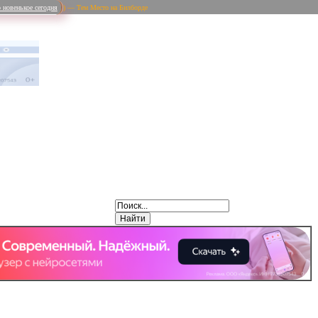
 новенькое сегодня
) — Тем Место на Билборде
Weibo