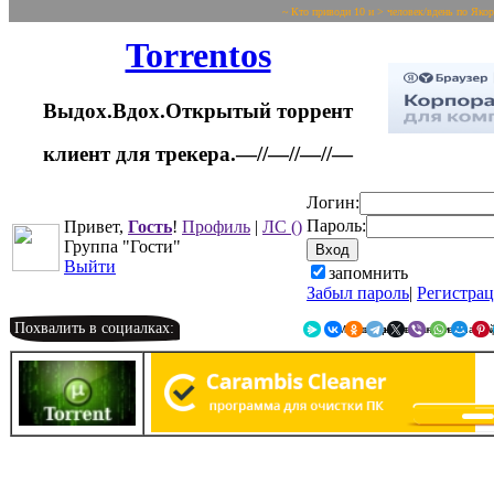
~ Кто приводи 10 и > человек/вдень по Яко
Torrentos
Выдох.Вдох.Открытый торрент
клиент для трекера.—//—//—//—
Логин:
Пароль:
Привет,
Гость
!
Профиль
|
ЛС
()
Группа "Гости"
Выйти
запомнить
Забыл пароль
|
Регистра
Похвалить в социалках:
Я.Мессенджер
ВКонтакте
Однокласс
Telegr
X