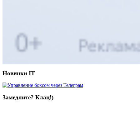
Новинки IT
Замедлите? Клац!)