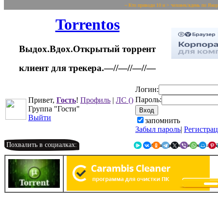
~ Кто приводи 10 и > человек/вдень по Яко
Torrentos
Выдох.Вдох.Открытый торрент
клиент для трекера.—//—//—//—
Логин:
Пароль:
Привет,
Гость
!
Профиль
|
ЛС
()
Группа "Гости"
Выйти
запомнить
Забыл пароль
|
Регистра
Похвалить в социалках:
Я.Мессенджер
ВКонтакте
Однокласс
Telegr
X