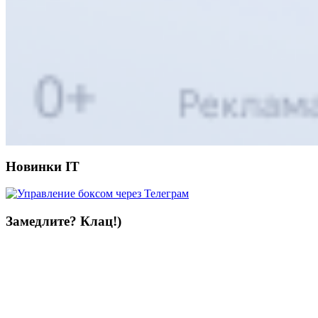
Новинки IT
Замедлите? Клац!)