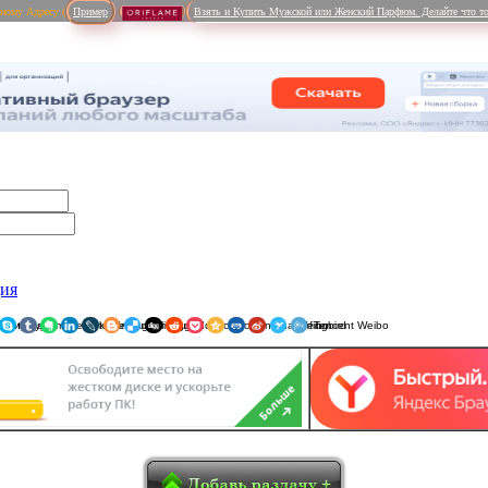
рному Адресу (
Пример
Взять и Купить Мужской или Женский Парфюм. Делайте что то
ция
ники
am
Viber
WhatsApp
Мой Мир
Pinterest
Skype
Tumblr
Evernote
LinkedIn
LiveJournal
Blogger
Delicious
Digg
reddit
Pocket
Qzone
Renren
Sina Weibo
Surfingbird
Tencent 