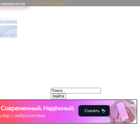
 новенькое сегодня
) — Тем Место на Билборде
Weibo