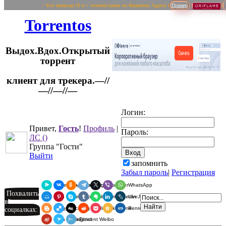
~ Кто приводи 10 и > человек/вдень по Якорному Адресу (
Пример
Torrentos
Выдох.Вдох.Открытый
торрент
клиент для трекера.—//
Логин:
—//—//—
Привет,
Гость
!
Профиль
|
Пароль:
ЛС
()
Группа "Гости"
Выйти
запомнить
Забыл пароль
|
Регистрация
Я.Мессенджер
ВКонтакте
Одноклассники
Telegram
X
Viber
WhatsApp
Похвалить
Мой Мир
Pinterest
Skype
Tumblr
Evernote
LinkedIn
LiveJournal