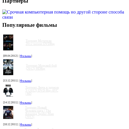
Партнеры
Популярные фильмы
Торрент Мстители
2012 torrent DVDRip
[09.04.2012]
[
Фильмы
]
Торрент Морской бой
(2012) HDRip
[13.12.2011]
[
Фильмы
]
Торрент Люди в черном
3 (2012) DVD-Rip-AVC
| HD
[14.12.2011]
[
Фильмы
]
Торрент Новый
Человек-паук / The
Amazing Spider-Man
(2012)
[18.12.2011]
[
Фильмы
]