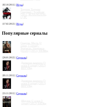
[02.10.2011]
[
Игры
]
Торрент Торрент
Cиндикат / Syndicate
[2012, RUS/ENG/ENG,
L] PC
[17.02.2012]
[
Игры
]
Популярные сериалы
Спартак: Месть [2
сезон, 1 серия] /
Spartacus: Vengeance
[02x01] (2012) WEBRip
[26.01.2012]
[
Сериалы
]
Дневники вампира [3
сезон 8 серия] (2011)
HDTVRip
[05.11.2011]
[
Сериалы
]
Дневники вампира [3
сезон 9 серия] (2011)
HDTVRip
[15.11.2011]
[
Сериалы
]
Шерлок (2 сезон 3
серия) (2012) SATRip