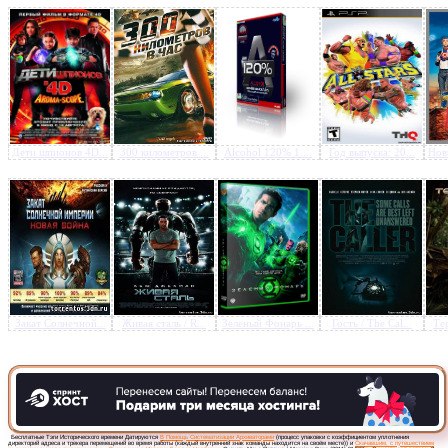
Предлагаем скачать бесплатн
Мсье Папаша / Monsieur Pa
Дети шпионов 4D...
300 километров ...
Alcohol 120% 1....
Год выпуска: 20...
Нов
(2011) DVDRip
»
Закат Солнечной...
Живая сталь / R...
Зеленый Фонарь ...
Гость / The Cal...
Тер