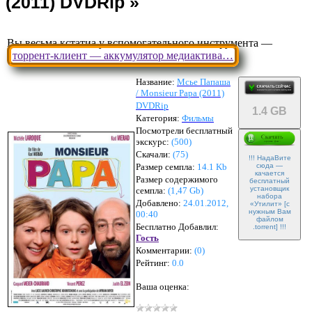
Вы весьма кстатиа у вспомогательного инструмента —
торрент-клиент — аккумулятор медиактива…
Название:
Мсье Папаша
/ Monsieur Papa (2011)
DVDRip
1.4 GB
Категория:
Фильмы
Посмотрели бесплатный
экскурс:
(500)
Скачали:
(
75
)
!!! НадаВите
Размер семпла:
14.1 Kb
сюда —
качается
Размер содержимого
бесплатный
установщик
семпла:
(
1,47 Gb
)
набора
Добавлено:
24.01.2012,
«Утилит» [с
нужным Вам
00:40
файлом
Бесплатно Добавлил:
.torrent] !!!
Гость
Комментарии:
(
0
)
Рейтинг:
0.0
Ваша оценка: