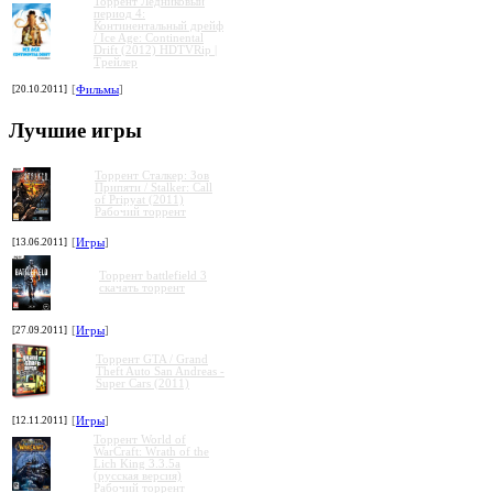
Торрент Ледниковый
период 4:
Континентальный дрейф
/ Ice Age: Continental
Drift (2012) HDTVRip |
Трейлер
»
»
»
»
[20.10.2011]
[
Фильмы
]
Лучшие игры
Торрент Сталкер: Зов
Припяти / Stalker: Call
of Pripyat (2011)
Рабочий торрент
[13.06.2011]
[
Игры
]
Торрент battlefield 3
скачать торрент
[27.09.2011]
[
Игры
]
Торрент GTA / Grand
Theft Auto San Andreas -
Super Cars (2011)
[12.11.2011]
[
Игры
]
Торрент World of
WarCraft: Wrath of the
Lich King 3.3.5a
(русская версия)
Рабочий торрент