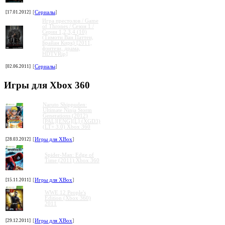
[17.01.2012]
[
Сериалы
]
Игра престолов / Game
of Thrones / Сезон 1 /
Серии 1,2,3,4 (10)
(Тимоти Ван Паттен,
Брайан Кирк) [2011,
фэнтези, драма,
HDTVRip]
[02.06.2011]
[
Сериалы
]
Игры для Xbox 360
Naruto Shippuden:
Ultimate Ninja Storm
Generations (2012)
[PAL][ENG][L] (XGD3)
(LT+ 3.0) Xbox 360
[28.03.2012]
[
Игры для XBox
]
Spider-Man: Edge of
Time (2011) Xbox 360
[15.11.2011]
[
Игры для XBox
]
WWE 12 People's
Edition (Xbox 360)
2011
[29.12.2011]
[
Игры для XBox
]