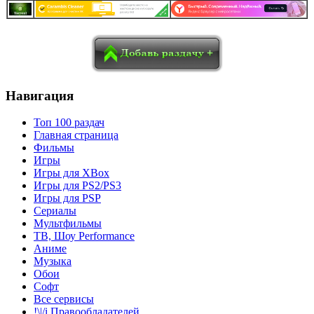
в
Blogger
Delicious
Digg
reddit
Pocket
Qzone
Renren
социалках:
Sina Weibo
Surfingbird
Tencent Weibo
Навигация
Топ 100 раздач
Главная страница
Фильмы
Игры
Игры для XBox
Игры для PS2/PS3
Игры для PSP
Сериалы
Мультфильмы
ТВ, Шоу Performance
Аниме
Музыка
Обои
Софт
Все сервисы
!\|/i Правообладателей