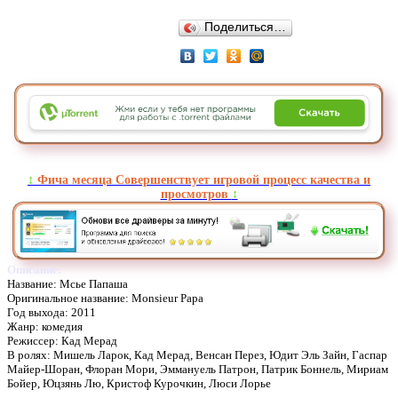
Поделиться…
↕️
Фича месяца Совершенствует игровой процесс качества и
просмотров
↕️
Описание:
Название: Мсье Папаша
Оригинальное название: Monsieur Papa
Год выхода: 2011
Жанр: комедия
Режиссер: Кад Мерад
В ролях: Мишель Ларок, Кад Мерад, Венсан Перез, Юдит Эль Зайн, Гаспар
Майер-Шоран, Флоран Мори, Эммануель Патрон, Патрик Боннель, Мириам
Бойер, Юцзянь Лю, Кристоф Курочкин, Люси Лорье