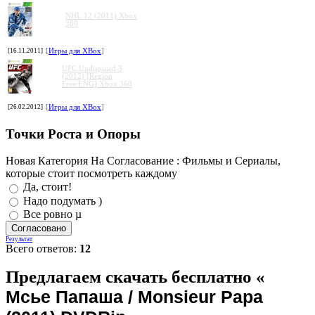
NHL 12 (2011) Xbox
360
[16.11.2011]
[
Игры для XBox
]
UFC Undisputed 3
(2012) [Region
Free/ENG] Xbox 360
[26.02.2012]
[
Игры для XBox
]
Точки Роста и Опоры
Новая Категория На Согласование : Фильмы и Сериалы,
которые стоит посмотреть каждому
Да, стоит!
Надо подумать )
Все ровно µ
Результат
Всего ответов:
12