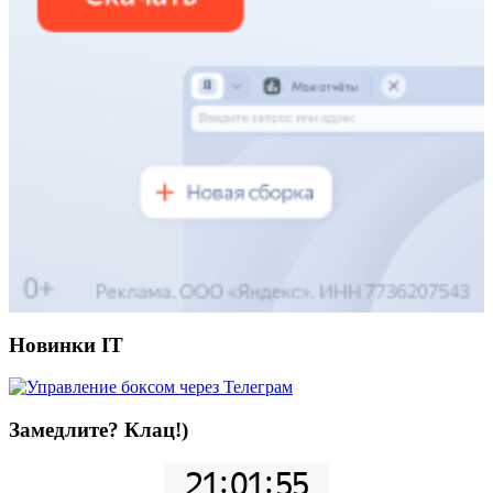
Новинки IT
Замедлите? Клац!)