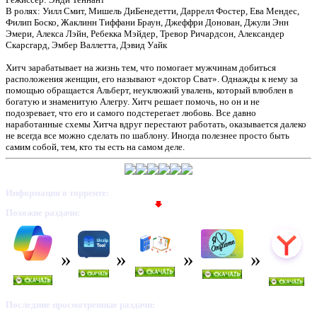
В ролях: Уилл Смит, Мишель ДиБенедетти, Даррелл Фостер, Ева Мендес,
Филип Боско, Жаклинн Тиффани Браун, Джеффри Донован, Джули Энн
Эмери, Алекса Лэйн, Ребекка Мэйдер, Тревор Ричардсон, Александер
Скарсгард, Эмбер Валлетта, Дэвид Уайк
Хитч зарабатывает на жизнь тем, что помогает мужчинам добиться
расположения женщин, его называют «доктор Сват». Однажды к нему за
помощью обращается Альберт, неуклюжий увалень, который влюблен в
богатую и знаменитую Алегру. Хитч решает помочь, но он и не
подозревает, что его и самого подстерегает любовь. Все давно
наработанные схемы Хитча вдруг перестают работать, оказывается далеко
не всегда все можно сделать по шаблону. Иногда полезнее просто быть
самим собой, тем, кто ты есть на самом деле.
Информация о торренте:
Похожие раздачи:
Последние просмотренные раздачи: