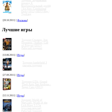
Торрент Ледниковый
период 4:
Континентальный дрейф
/ Ice Age: Continental
Drift (2012) HDTVRip |
Трейлер
»
»
»
»
[20.10.2011]
[
Фильмы
]
Лучшие игры
Торрент Сталкер: Зов
Припяти / Stalker: Call
of Pripyat (2011)
Рабочий торрент
[13.06.2011]
[
Игры
]
Торрент battlefield 3
скачать торрент
[27.09.2011]
[
Игры
]
Торрент GTA / Grand
Theft Auto San Andreas -
Super Cars (2011)
[12.11.2011]
[
Игры
]
Торрент World of
WarCraft: Wrath of the
Lich King 3.3.5a
(русская версия)
Рабочий торрент