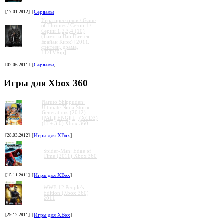
[17.01.2012]
[
Сериалы
]
Игра престолов / Game
of Thrones / Сезон 1 /
Серии 1,2,3,4 (10)
(Тимоти Ван Паттен,
Брайан Кирк) [2011,
фэнтези, драма,
HDTVRip]
[02.06.2011]
[
Сериалы
]
Игры для Xbox 360
Naruto Shippuden:
Ultimate Ninja Storm
Generations (2012)
[PAL][ENG][L] (XGD3)
(LT+ 3.0) Xbox 360
[28.03.2012]
[
Игры для XBox
]
Spider-Man: Edge of
Time (2011) Xbox 360
[15.11.2011]
[
Игры для XBox
]
WWE 12 People's
Edition (Xbox 360)
2011
[29.12.2011]
[
Игры для XBox
]