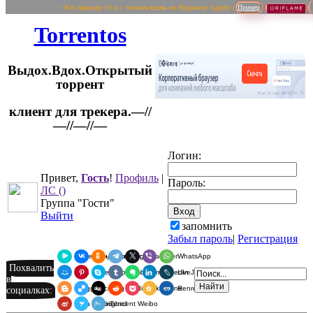
~ Кто приводи 10 и > человек/вдень по Якорному Адресу (
Пример
Torrentos
Выдох.Вдох.Открытый
торрент
клиент для трекера.—//
Логин:
—//—//—
Привет,
Гость
!
Профиль
|
Пароль:
ЛС
()
Группа "Гости"
Выйти
запомнить
Забыл пароль
|
Регистрация
Я.Мессенджер
ВКонтакте
Одноклассники
Telegram
X
Viber
WhatsApp
Похвалить
Мой Мир
Pinterest
Skype
Tumblr
Evernote
LinkedIn
LiveJournal