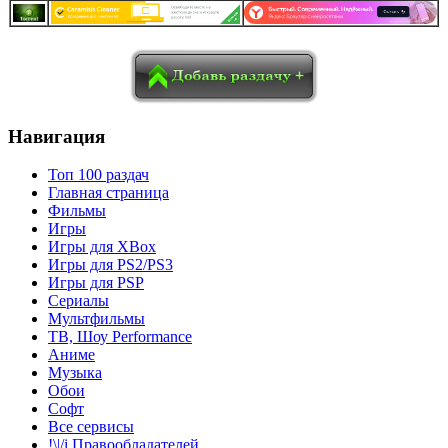
в
Blogger
Delicious
Digg
reddit
Pocket
Qzone
Renren
социалках:
Sina Weibo
Surfingbird
Tencent Weibo
Навигация
Топ 100 раздач
Главная страница
Фильмы
Игры
Игры для XBox
Игры для PS2/PS3
Игры для PSP
Сериалы
Мультфильмы
ТВ, Шоу Performance
Аниме
Музыка
Обои
Софт
Все сервисы
!\|/i Правообладателей