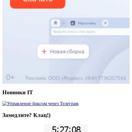
Новинки IT
Замедлите? Клац!)