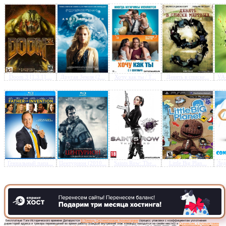
Предлагаем скачать бесплатн
Метод Хитча - Hitch (2005) 
Doom 3 [1.3.1] ...
Другая Земля (2...
Хочу как ты / T...
Девять в списке...
VA-
720p
»
Гениальный папа...
Центурион (2010...
Saints Row: The...
Little Big Plan...
Лед