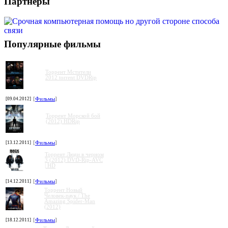
Партнеры
Популярные фильмы
Торрент Мстители
2012 torrent DVDRip
[09.04.2012]
[
Фильмы
]
Торрент Морской бой
(2012) HDRip
[13.12.2011]
[
Фильмы
]
Торрент Люди в черном
3 (2012) DVD-Rip-AVC
| HD
[14.12.2011]
[
Фильмы
]
Торрент Новый
Человек-паук / The
Amazing Spider-Man
(2012)
[18.12.2011]
[
Фильмы
]