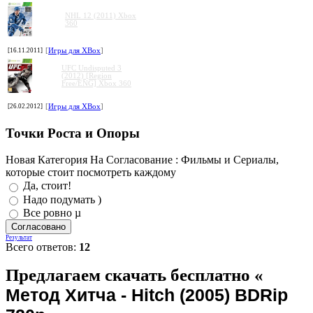
NHL 12 (2011) Xbox
360
[16.11.2011]
[
Игры для XBox
]
UFC Undisputed 3
(2012) [Region
Free/ENG] Xbox 360
[26.02.2012]
[
Игры для XBox
]
Точки Роста и Опоры
Новая Категория На Согласование : Фильмы и Сериалы,
которые стоит посмотреть каждому
Да, стоит!
Надо подумать )
Все ровно µ
Результат
Всего ответов:
12