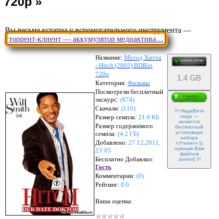
Вы весьма кстатиа у вспомогательного инструмента —
торрент-клиент — аккумулятор медиактива…
Название:
Метод Хитча
- Hitch (2005) BDRip
720p
1.4 GB
Категория:
Фильмы
Посмотрели бесплатный
экскурс:
(874)
Скачали:
(
110
)
!!! НадаВите
Размер семпла:
21.6 Kb
сюда —
качается
Размер содержимого
бесплатный
установщик
семпла:
(
4.2 ГБ
)
набора
Добавлено:
27.12.2011,
«Утилит» [с
нужным Вам
23:05
файлом
Бесплатно Добавлил:
.torrent] !!!
Гость
Комментарии:
(
0
)
Рейтинг:
0.0
Ваша оценка: