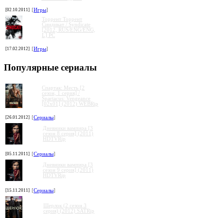
[02.10.2011]
[
Игры
]
Торрент Торрент
Cиндикат / Syndicate
[2012, RUS/ENG/ENG,
L] PC
[17.02.2012]
[
Игры
]
Популярные сериалы
Спартак: Месть [2
сезон, 1 серия] /
Spartacus: Vengeance
[02x01] (2012) WEBRip
[26.01.2012]
[
Сериалы
]
Дневники вампира [3
сезон 8 серия] (2011)
HDTVRip
[05.11.2011]
[
Сериалы
]
Дневники вампира [3
сезон 9 серия] (2011)
HDTVRip
[15.11.2011]
[
Сериалы
]
Шерлок (2 сезон 3
серия) (2012) SATRip