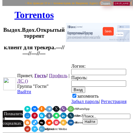
~ Кто приводи 10 и > человек/вдень по Якорному Адресу (
Пример
Torrentos
Выдох.Вдох.Открытый
торрент
клиент для трекера.—//
Логин:
—//—//—
Привет,
Гость
!
Профиль
|
Пароль:
ЛС
()
Группа "Гости"
Выйти
запомнить
Забыл пароль
|
Регистрация
Я.Мессенджер
ВКонтакте
Одноклассники
Telegram
X
Viber
WhatsApp
Похвалить
Мой Мир
Pinterest
Skype
Tumblr
Evernote
LinkedIn
LiveJournal