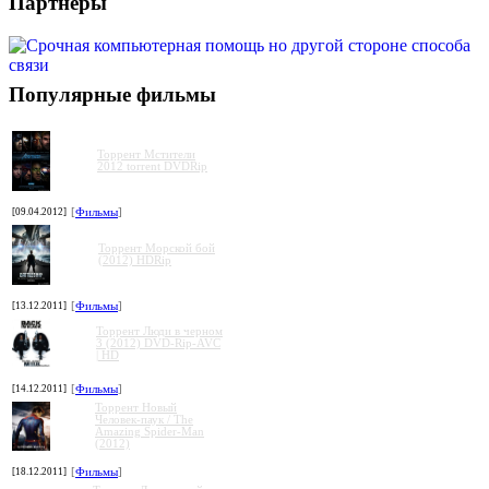
Партнеры
Популярные фильмы
Торрент Мстители
2012 torrent DVDRip
[09.04.2012]
[
Фильмы
]
Торрент Морской бой
(2012) HDRip
[13.12.2011]
[
Фильмы
]
Торрент Люди в черном
3 (2012) DVD-Rip-AVC
| HD
[14.12.2011]
[
Фильмы
]
Торрент Новый
Человек-паук / The
Amazing Spider-Man
(2012)
[18.12.2011]
[
Фильмы
]