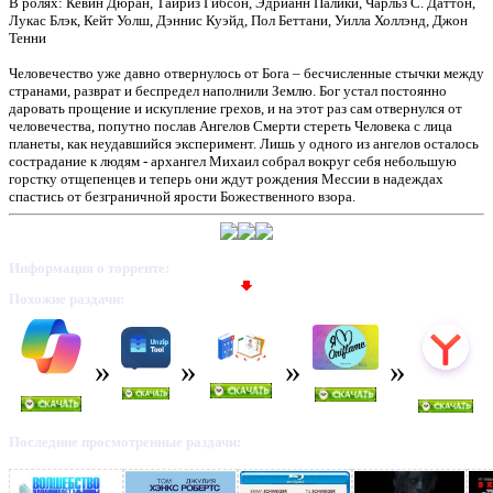
В ролях: Кевин Дюран, Тайриз Гибсон, Эдрианн Палики, Чарльз С. Даттон,
Лукас Блэк, Кейт Уолш, Дэннис Куэйд, Пол Беттани, Уилла Холлэнд, Джон
Тенни
Человечество уже давно отвернулось от Бога – бесчисленные стычки между
странами, разврат и беспредел наполнили Землю. Бог устал постоянно
даровать прощение и искупление грехов, и на этот раз сам отвернулся от
человечества, попутно послав Ангелов Смерти стереть Человека с лица
планеты, как неудавшийся эксперимент. Лишь у одного из ангелов осталось
сострадание к людям - архангел Михаил собрал вокруг себя небольшую
горстку отщепенцев и теперь они ждут рождения Мессии в надеждах
спастись от безграничной ярости Божественного взора.
Информация о торренте:
Похожие раздачи:
Последние просмотренные раздачи: