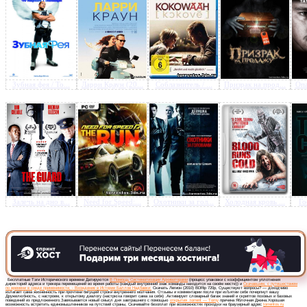
Предлагаем скачать бесплатн
Зубная фея / To...
Ларри Краун (20...
Соблазнитель / ...
Призрак на прод...
Опа
Легион (2010) BDRip 720p
»
Залечь на дно в...
Need for Speed:...
Охотники за гол...
Холодная кровь ...
Го