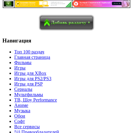
в
Blogger
Delicious
Digg
reddit
Pocket
Qzone
Renren
социалках:
Sina Weibo
Surfingbird
Tencent Weibo
Навигация
Топ 100 раздач
Главная страница
Фильмы
Игры
Игры для XBox
Игры для PS2/PS3
Игры для PSP
Сериалы
Мультфильмы
ТВ, Шоу Performance
Аниме
Музыка
Обои
Софт
Все сервисы
!\|/i Правообладателей