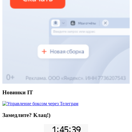
Новинки IT
Замедлите? Клац!)