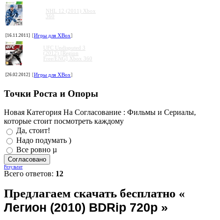
NHL 12 (2011) Xbox
360
[16.11.2011]
[
Игры для XBox
]
UFC Undisputed 3
(2012) [Region
Free/ENG] Xbox 360
[26.02.2012]
[
Игры для XBox
]
Точки Роста и Опоры
Новая Категория На Согласование : Фильмы и Сериалы,
которые стоит посмотреть каждому
Да, стоит!
Надо подумать )
Все ровно µ
Результат
Всего ответов:
12