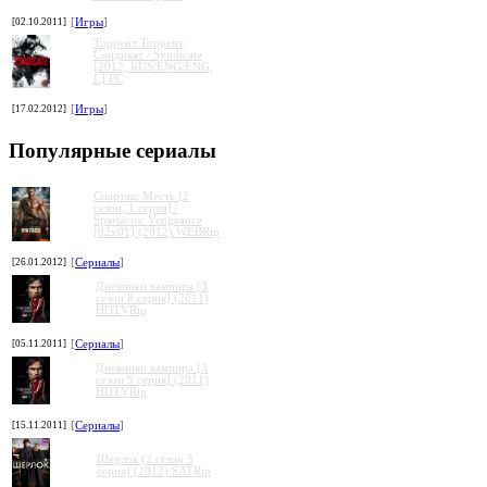
[02.10.2011]
[
Игры
]
Торрент Торрент
Cиндикат / Syndicate
[2012, RUS/ENG/ENG,
L] PC
[17.02.2012]
[
Игры
]
Популярные сериалы
Спартак: Месть [2
сезон, 1 серия] /
Spartacus: Vengeance
[02x01] (2012) WEBRip
[26.01.2012]
[
Сериалы
]
Дневники вампира [3
сезон 8 серия] (2011)
HDTVRip
[05.11.2011]
[
Сериалы
]
Дневники вампира [3
сезон 9 серия] (2011)
HDTVRip
[15.11.2011]
[
Сериалы
]
Шерлок (2 сезон 3
серия) (2012) SATRip