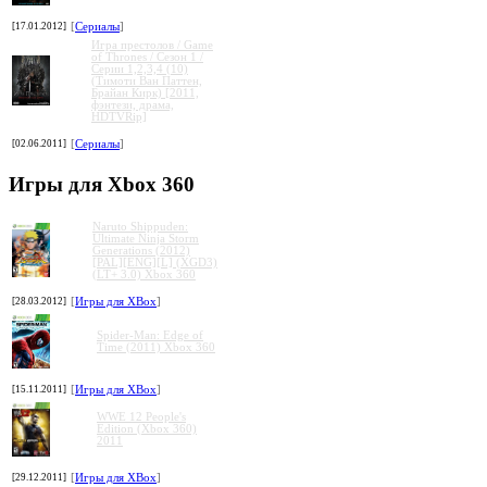
[17.01.2012]
[
Сериалы
]
Игра престолов / Game
of Thrones / Сезон 1 /
Серии 1,2,3,4 (10)
(Тимоти Ван Паттен,
Брайан Кирк) [2011,
фэнтези, драма,
HDTVRip]
[02.06.2011]
[
Сериалы
]
Игры для Xbox 360
Naruto Shippuden:
Ultimate Ninja Storm
Generations (2012)
[PAL][ENG][L] (XGD3)
(LT+ 3.0) Xbox 360
[28.03.2012]
[
Игры для XBox
]
Spider-Man: Edge of
Time (2011) Xbox 360
[15.11.2011]
[
Игры для XBox
]
WWE 12 People's
Edition (Xbox 360)
2011
[29.12.2011]
[
Игры для XBox
]