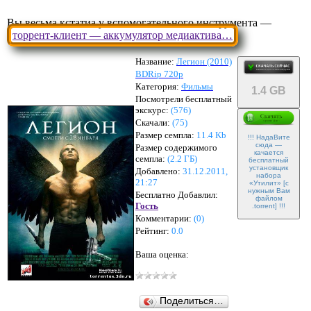
Вы весьма кстатиа у вспомогательного инструмента —
торрент-клиент — аккумулятор медиактива…
Название:
Легион (2010)
BDRip 720p
Категория:
Фильмы
1.4 GB
Посмотрели бесплатный
экскурс:
(576)
Скачали:
(
75
)
Размер семпла:
11.4 Kb
!!! НадаВите
сюда —
Размер содержимого
качается
семпла:
(
2.2 ГБ
)
бесплатный
установщик
Добавлено:
31.12.2011,
набора
21:27
«Утилит» [с
нужным Вам
Бесплатно Добавлил:
файлом
Гость
.torrent] !!!
Комментарии:
(
0
)
Рейтинг:
0.0
Ваша оценка:
Поделиться…