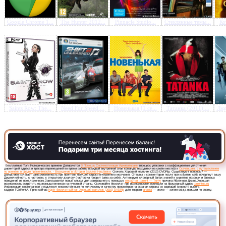
Google Chrome 1...
The Hunter 2012...
Pinnacle Studio...
Стеклянные темы...
Ко
Предлагаем скачать бесплатн
Хороший мальчик (2010) D
Saints Row: The...
Need For Speed ...
Новенькая [1 се...
Татанка (2011) ...
Люд