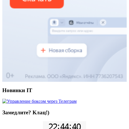
Новинки IT
Замедлите? Клац!)