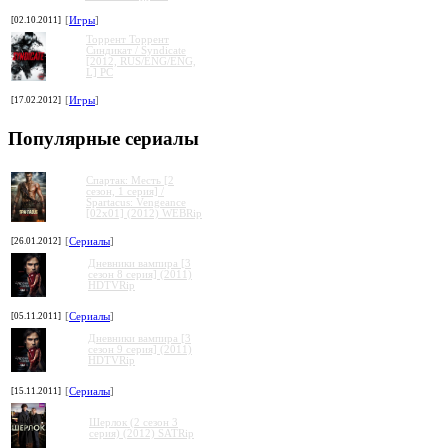
[02.10.2011]
[
Игры
]
Торрент Торрент
Cиндикат / Syndicate
[2012, RUS/ENG/ENG,
L] PC
[17.02.2012]
[
Игры
]
Популярные сериалы
Спартак: Месть [2
сезон, 1 серия] /
Spartacus: Vengeance
[02x01] (2012) WEBRip
[26.01.2012]
[
Сериалы
]
Дневники вампира [3
сезон 8 серия] (2011)
HDTVRip
[05.11.2011]
[
Сериалы
]
Дневники вампира [3
сезон 9 серия] (2011)
HDTVRip
[15.11.2011]
[
Сериалы
]
Шерлок (2 сезон 3
серия) (2012) SATRip