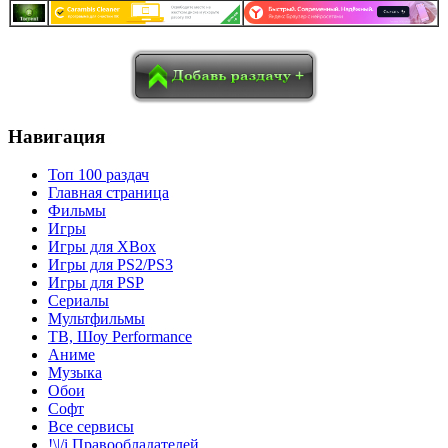
в
Blogger
Delicious
Digg
reddit
Pocket
Qzone
Renren
социалках:
Sina Weibo
Surfingbird
Tencent Weibo
Навигация
Топ 100 раздач
Главная страница
Фильмы
Игры
Игры для XBox
Игры для PS2/PS3
Игры для PSP
Сериалы
Мультфильмы
ТВ, Шоу Performance
Аниме
Музыка
Обои
Софт
Все сервисы
!\|/i Правообладателей