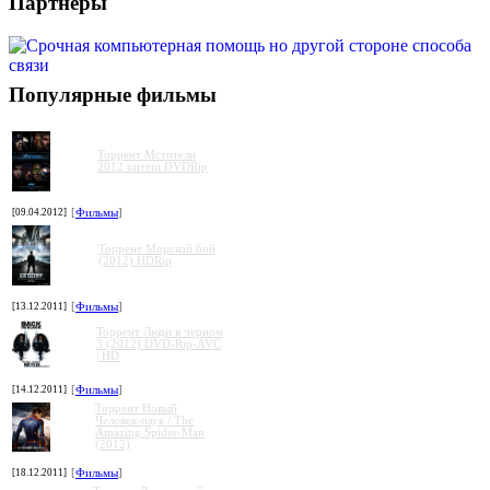
Партнеры
Популярные фильмы
Торрент Мстители
2012 torrent DVDRip
[09.04.2012]
[
Фильмы
]
Торрент Морской бой
(2012) HDRip
[13.12.2011]
[
Фильмы
]
Торрент Люди в черном
3 (2012) DVD-Rip-AVC
| HD
[14.12.2011]
[
Фильмы
]
Торрент Новый
Человек-паук / The
Amazing Spider-Man
(2012)
[18.12.2011]
[
Фильмы
]