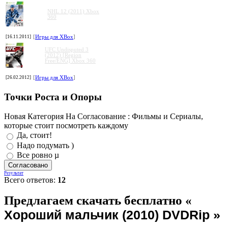
NHL 12 (2011) Xbox
360
[16.11.2011]
[
Игры для XBox
]
UFC Undisputed 3
(2012) [Region
Free/ENG] Xbox 360
[26.02.2012]
[
Игры для XBox
]
Точки Роста и Опоры
Новая Категория На Согласование : Фильмы и Сериалы,
которые стоит посмотреть каждому
Да, стоит!
Надо подумать )
Все ровно µ
Результат
Всего ответов:
12