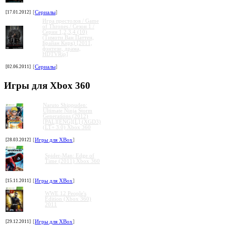
[17.01.2012]
[
Сериалы
]
Игра престолов / Game
of Thrones / Сезон 1 /
Серии 1,2,3,4 (10)
(Тимоти Ван Паттен,
Брайан Кирк) [2011,
фэнтези, драма,
HDTVRip]
[02.06.2011]
[
Сериалы
]
Игры для Xbox 360
Naruto Shippuden:
Ultimate Ninja Storm
Generations (2012)
[PAL][ENG][L] (XGD3)
(LT+ 3.0) Xbox 360
[28.03.2012]
[
Игры для XBox
]
Spider-Man: Edge of
Time (2011) Xbox 360
[15.11.2011]
[
Игры для XBox
]
WWE 12 People's
Edition (Xbox 360)
2011
[29.12.2011]
[
Игры для XBox
]