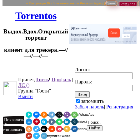
~ Кто приводи 10 и > человек/вдень по Якорному Адресу (
Пример
Torrentos
Выдох.Вдох.Открытый
торрент
клиент для трекера.—//
Логин:
—//—//—
Привет,
Гость
!
Профиль
|
Пароль:
ЛС
()
Группа "Гости"
Выйти
запомнить
Забыл пароль
|
Регистрация
Я.Мессенджер
ВКонтакте
Одноклассники
Telegram
X
Viber
WhatsApp
Похвалить
Мой Мир
Pinterest
Skype
Tumblr
Evernote
LinkedIn
LiveJournal