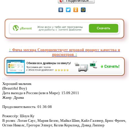
Поделиться…
↕️
Фича месяца Совершенствует игровой процесс качества и
просмотров
↕️
Описание:
Хороший мальчик
(Beautiful Boy)
Дата выхода в России (или в Мире): 15.09.2011
Жанр: Драма
Продолжительность: 01:36:08
Режиссёр: Шоун Ку
В ролях: Логан Саус, Мария Белло, Майкл Шин, Кайл Галлнер, Брюс Френч,
Остин Николс, Грегори Элперт, Келли Керклэнд, Дэвид Липпер