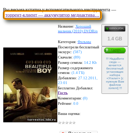
Вы весьма кстатиа у вспомогательного инструмента —
торрент-клиент — аккумулятор медиактива…
Название:
Хороший
мальчик (2010) DVDRip
1.4 GB
Категория:
Фильмы
Посмотрели бесплатный
экскурс:
(587)
Скачали:
(
89
)
!!! НадаВите
Размер семпла:
14.2 Kb
сюда —
качается
Размер содержимого
бесплатный
установщик
семпла:
(
1.4 ГБ
)
набора
Добавлено:
27.12.2011,
«Утилит» [с
нужным Вам
23:01
файлом
Бесплатно Добавлил:
.torrent] !!!
Гость
Комментарии:
(
0
)
Рейтинг:
0.0
Ваша оценка: