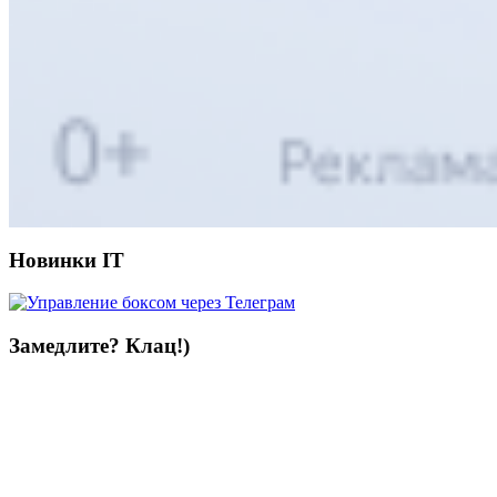
Новинки IT
Замедлите? Клац!)