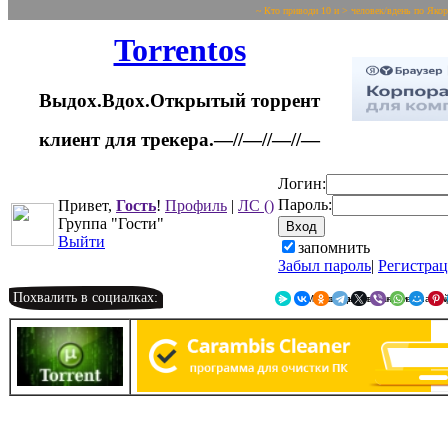
~ Кто приводи 10 и > человек/вдень по Яко
Torrentos
Выдох.Вдох.Открытый торрент
клиент для трекера.—//—//—//—
Логин:
Пароль:
Привет,
Гость
!
Профиль
|
ЛС
()
Группа "Гости"
Выйти
запомнить
Забыл пароль
|
Регистра
Похвалить в социалках:
Я.Мессенджер
ВКонтакте
Однокласс
Telegr
X