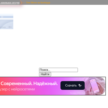
 новенькое сегодня
) — Тем Место на Билборде
Weibo