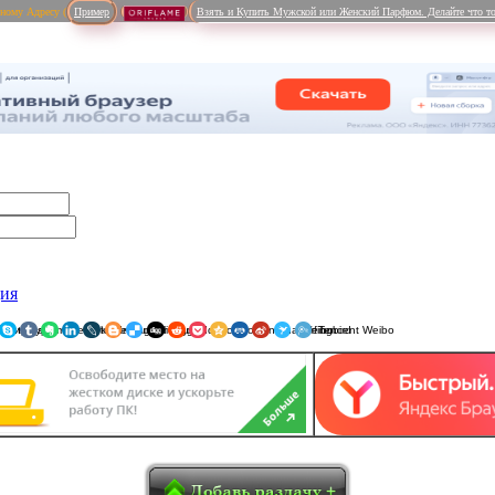
рному Адресу (
Пример
Взять и Купить Мужской или Женский Парфюм. Делайте что то
ция
ники
am
Viber
WhatsApp
Мой Мир
Pinterest
Skype
Tumblr
Evernote
LinkedIn
LiveJournal
Blogger
Delicious
Digg
reddit
Pocket
Qzone
Renren
Sina Weibo
Surfingbird
Tencent 