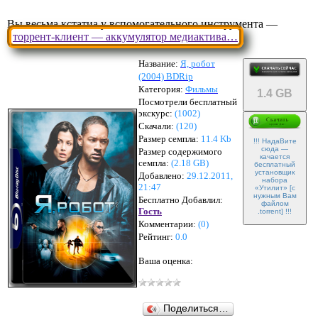
Вы весьма кстатиа у вспомогательного инструмента —
торрент-клиент — аккумулятор медиактива…
Название:
Я, робот
(2004) BDRip
Категория:
Фильмы
1.4 GB
Посмотрели бесплатный
экскурс:
(1002)
Скачали:
(
120
)
Размер семпла:
11.4 Kb
!!! НадаВите
сюда —
Размер содержимого
качается
семпла:
(
2.18 GB
)
бесплатный
установщик
Добавлено:
29.12.2011,
набора
21:47
«Утилит» [с
нужным Вам
Бесплатно Добавлил:
файлом
Гость
.torrent] !!!
Комментарии:
(
0
)
Рейтинг:
0.0
Ваша оценка:
Поделиться…