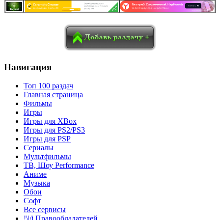
в
Blogger
Delicious
Digg
reddit
Pocket
Qzone
Renren
социалках:
Sina Weibo
Surfingbird
Tencent Weibo
Навигация
Топ 100 раздач
Главная страница
Фильмы
Игры
Игры для XBox
Игры для PS2/PS3
Игры для PSP
Сериалы
Мультфильмы
ТВ, Шоу Performance
Аниме
Музыка
Обои
Софт
Все сервисы
!\|/i Правообладателей