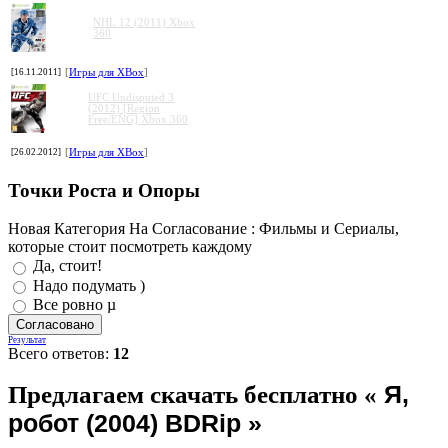
NHL 12 (2011) Xbox
360
[16.11.2011]
[
Игры для XBox
]
UFC Undisputed 3
(2012) [Region
Free/ENG] Xbox 360
[26.02.2012]
[
Игры для XBox
]
Точки Роста и Опоры
Новая Категория На Согласование : Фильмы и Сериалы,
которые стоит посмотреть каждому
Да, стоит!
Надо подумать )
Все ровно µ
Результат
Всего ответов:
12