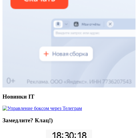
Новинки IT
Замедлите? Клац!)