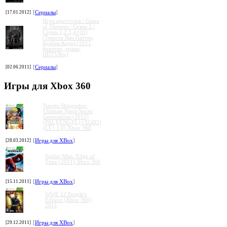
[17.01.2012]
[
Сериалы
]
Игра престолов / Game
of Thrones / Сезон 1 /
Серии 1,2,3,4 (10)
(Тимоти Ван Паттен,
Брайан Кирк) [2011,
фэнтези, драма,
HDTVRip]
[02.06.2011]
[
Сериалы
]
Игры для Xbox 360
Naruto Shippuden:
Ultimate Ninja Storm
Generations (2012)
[PAL][ENG][L] (XGD3)
(LT+ 3.0) Xbox 360
[28.03.2012]
[
Игры для XBox
]
Spider-Man: Edge of
Time (2011) Xbox 360
[15.11.2011]
[
Игры для XBox
]
WWE 12 People's
Edition (Xbox 360)
2011
[29.12.2011]
[
Игры для XBox
]