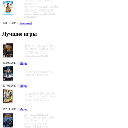
Торрент Ледниковый
период 4:
Континентальный дрейф
/ Ice Age: Continental
Drift (2012) HDTVRip |
Трейлер
[20.10.2011]
[
Фильмы
]
»
»
»
»
Лучшие игры
Торрент Сталкер: Зов
Припяти / Stalker: Call
of Pripyat (2011)
Рабочий торрент
[13.06.2011]
[
Игры
]
Торрент battlefield 3
скачать торрент
[27.09.2011]
[
Игры
]
Торрент GTA / Grand
Theft Auto San Andreas -
Super Cars (2011)
[12.11.2011]
[
Игры
]
Торрент World of
WarCraft: Wrath of the
Lich King 3.3.5a
(русская версия)
Рабочий торрент