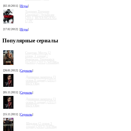
[02.10.2011]
[
Игры
]
Торрент Торрент
Cиндикат / Syndicate
[2012, RUS/ENG/ENG,
L] PC
[17.02.2012]
[
Игры
]
Популярные сериалы
Спартак: Месть [2
сезон, 1 серия] /
Spartacus: Vengeance
[02x01] (2012) WEBRip
[26.01.2012]
[
Сериалы
]
Дневники вампира [3
сезон 8 серия] (2011)
HDTVRip
[05.11.2011]
[
Сериалы
]
Дневники вампира [3
сезон 9 серия] (2011)
HDTVRip
[15.11.2011]
[
Сериалы
]
Шерлок (2 сезон 3
серия) (2012) SATRip