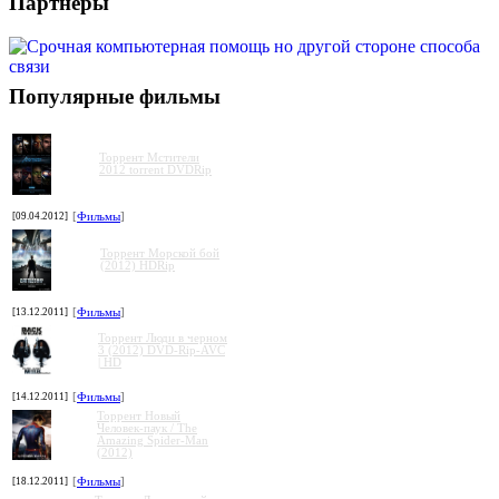
Партнеры
Популярные фильмы
Торрент Мстители
2012 torrent DVDRip
[09.04.2012]
[
Фильмы
]
Торрент Морской бой
(2012) HDRip
[13.12.2011]
[
Фильмы
]
Торрент Люди в черном
3 (2012) DVD-Rip-AVC
| HD
[14.12.2011]
[
Фильмы
]
Торрент Новый
Человек-паук / The
Amazing Spider-Man
(2012)
[18.12.2011]
[
Фильмы
]