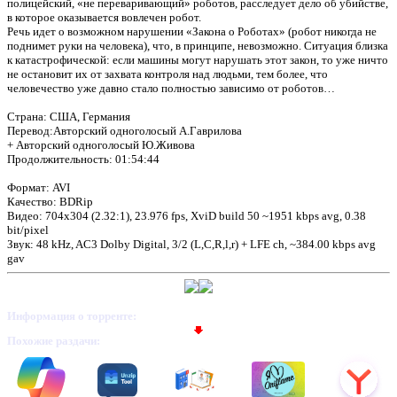
полицейский, «не переваривающий» роботов, расследует дело об убийстве,
в которое оказывается вовлечен робот.
Речь идет о возможном нарушении «Закона о Роботах» (робот никогда не
поднимет руки на человека), что, в принципе, невозможно. Ситуация близка
к катастрофической: если машины могут нарушать этот закон, то уже ничто
не остановит их от захвата контроля над людьми, тем более, что
человечество уже давно стало полностью зависимо от роботов…
Страна: США, Германия
Перевод:Авторский одноголосый А.Гаврилова
+ Авторский одноголосый Ю.Живова
Продолжительность: 01:54:44
Формат: AVI
Качество: BDRip
Видео: 704x304 (2.32:1), 23.976 fps, XviD build 50 ~1951 kbps avg, 0.38
bit/pixel
Звук: 48 kHz, AC3 Dolby Digital, 3/2 (L,C,R,l,r) + LFE ch, ~384.00 kbps avg
gav
Информация о торренте:
Похожие раздачи: