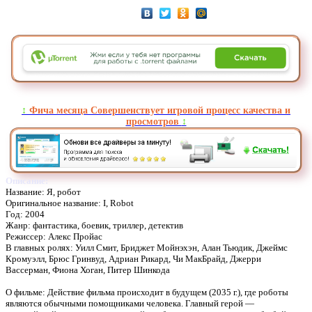
↕️
Фича месяца Совершенствует игровой процесс качества и
просмотров
↕️
Описание:
Название: Я, робот
Оригинальное название: I, Robot
Год: 2004
Жанр: фантастика, боевик, триллер, детектив
Режиссер: Алекс Пройас
В главных ролях: Уилл Смит, Бриджет Мойнэхэн, Алан Тьюдик, Джеймс
Кромуэлл, Брюс Гринвуд, Адриан Рикард, Чи МакБрайд, Джерри
Вассерман, Фиона Хоган, Питер Шинкода
О фильме: Действие фильма происходит в будущем (2035 г.), где роботы
являются обычными помощниками человека. Главный герой —