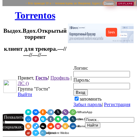
~ Кто приводи 10 и > человек/вдень по Якорному Адресу (
Пример
Torrentos
Выдох.Вдох.Открытый
торрент
клиент для трекера.—//
Логин:
—//—//—
Привет,
Гость
!
Профиль
|
Пароль:
ЛС
()
Группа "Гости"
Выйти
запомнить
Забыл пароль
|
Регистрация
Я.Мессенджер
ВКонтакте
Одноклассники
Telegram
X
Viber
WhatsApp
Похвалить
Мой Мир
Pinterest
Skype
Tumblr
Evernote
LinkedIn
LiveJournal