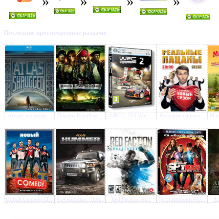
Последние просмотренные раздачи:
Предлагаем скачать бесплатн
робот (2004) BDRip
»
Атлант расправи...
Пираты Карибско...
WRC 2: FIA Worl...
Реальные пацаны...
Маш
Новый Comedy Cl...
4x4 Hummer (Пол...
Red Faction: Ar...
Дети шпионов 4D...
Ал