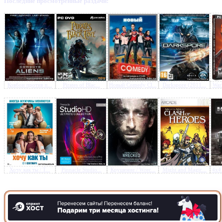
Последние просмотренные раздачи:
Предлагаем скачать бесплатн
Господин Никто (2009) HDR
Ковбои против п...
Pirates of Blac...
Новый Comedy Cl...
Darkspore (2011...
War
Хочу как ты / T...
Pinnacle Studio...
Крушение / Wrec...
Might and Magic...
4x4