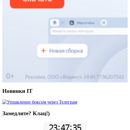
Новинки IT
Замедлите? Клац!)