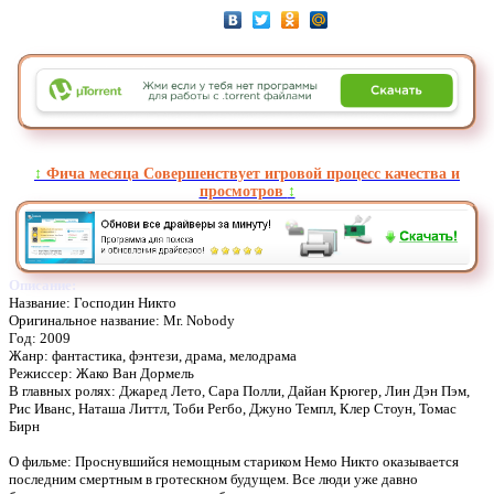
↕️
Фича месяца Совершенствует игровой процесс качества и
просмотров
↕️
Описание:
Название: Господин Никто
Оригинальное название: Mr. Nobody
Год: 2009
Жанр: фантастика, фэнтези, драма, мелодрама
Режиссер: Жако Ван Дормель
В главных ролях: Джаред Лето, Сара Полли, Дайан Крюгер, Лин Дэн Пэм,
Рис Иванс, Наташа Литтл, Тоби Регбо, Джуно Темпл, Клер Стоун, Томас
Бирн
О фильме: Проснувшийся немощным стариком Немо Никто оказывается
последним смертным в гротескном будущем. Все люди уже давно