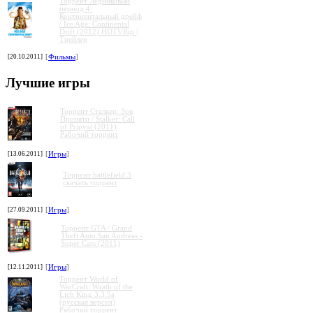
Торрент Ледниковый
период 4:
Континентальный дрейф
/ Ice Age: Continental
Drift (2012) HDTVRip |
Трейлер
»
»
»
»
[20.10.2011]
[
Фильмы
]
Лучшие игры
Торрент Сталкер: Зов
Припяти / Stalker: Call
of Pripyat (2011)
Рабочий торрент
[13.06.2011]
[
Игры
]
Торрент battlefield 3
скачать торрент
[27.09.2011]
[
Игры
]
Торрент GTA / Grand
Theft Auto San Andreas -
Super Cars (2011)
[12.11.2011]
[
Игры
]
Торрент World of
WarCraft: Wrath of the
Lich King 3.3.5a
(русская версия)
Рабочий торрент