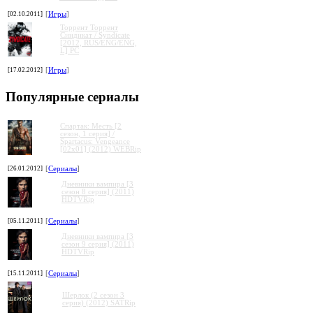
[02.10.2011]
[
Игры
]
Торрент Торрент
Cиндикат / Syndicate
[2012, RUS/ENG/ENG,
L] PC
[17.02.2012]
[
Игры
]
Популярные сериалы
Спартак: Месть [2
сезон, 1 серия] /
Spartacus: Vengeance
[02x01] (2012) WEBRip
[26.01.2012]
[
Сериалы
]
Дневники вампира [3
сезон 8 серия] (2011)
HDTVRip
[05.11.2011]
[
Сериалы
]
Дневники вампира [3
сезон 9 серия] (2011)
HDTVRip
[15.11.2011]
[
Сериалы
]
Шерлок (2 сезон 3
серия) (2012) SATRip