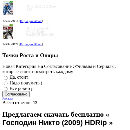
NHL 12 (2011) Xbox
360
[16.11.2011]
[
Игры для XBox
]
UFC Undisputed 3
(2012) [Region
Free/ENG] Xbox 360
[26.02.2012]
[
Игры для XBox
]
Точки Роста и Опоры
Новая Категория На Согласование : Фильмы и Сериалы,
которые стоит посмотреть каждому
Да, стоит!
Надо подумать )
Все ровно µ
Результат
Всего ответов:
12