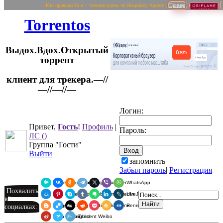
~ Кто приводи 10 и > человек/вдень по Якорному Адресу (
Пример
Torrentos
Выдох.Вдох.Открытый
торрент
клиент для трекера.—//
Логин:
—//—//—
Привет,
Гость
!
Профиль
|
Пароль:
ЛС
()
Группа "Гости"
Выйти
запомнить
Забыл пароль
|
Регистрация
Я.Мессенджер
ВКонтакте
Одноклассники
Telegram
X
Viber
WhatsApp
Похвалить
Мой Мир
Pinterest
Skype
Tumblr
Evernote
LinkedIn
LiveJournal