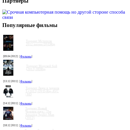
Партнеры
Популярные фильмы
Торрент Мстители
2012 torrent DVDRip
[09.04.2012]
[
Фильмы
]
Торрент Морской бой
(2012) HDRip
[13.12.2011]
[
Фильмы
]
Торрент Люди в черном
3 (2012) DVD-Rip-AVC
| HD
[14.12.2011]
[
Фильмы
]
Торрент Новый
Человек-паук / The
Amazing Spider-Man
(2012)
[18.12.2011]
[
Фильмы
]