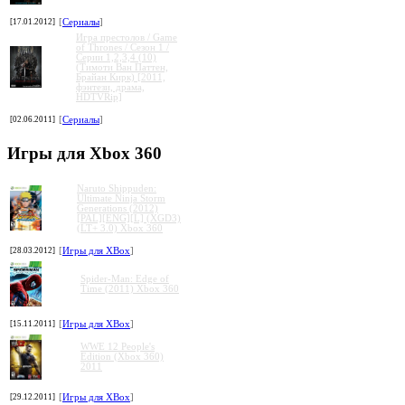
[17.01.2012]
[
Сериалы
]
Игра престолов / Game
of Thrones / Сезон 1 /
Серии 1,2,3,4 (10)
(Тимоти Ван Паттен,
Брайан Кирк) [2011,
фэнтези, драма,
HDTVRip]
[02.06.2011]
[
Сериалы
]
Игры для Xbox 360
Naruto Shippuden:
Ultimate Ninja Storm
Generations (2012)
[PAL][ENG][L] (XGD3)
(LT+ 3.0) Xbox 360
[28.03.2012]
[
Игры для XBox
]
Spider-Man: Edge of
Time (2011) Xbox 360
[15.11.2011]
[
Игры для XBox
]
WWE 12 People's
Edition (Xbox 360)
2011
[29.12.2011]
[
Игры для XBox
]