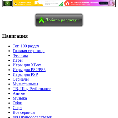
в
Blogger
Delicious
Digg
reddit
Pocket
Qzone
Renren
социалках:
Sina Weibo
Surfingbird
Tencent Weibo
Навигация
Топ 100 раздач
Главная страница
Фильмы
Игры
Игры для XBox
Игры для PS2/PS3
Игры для PSP
Сериалы
Мультфильмы
ТВ, Шоу Performance
Аниме
Музыка
Обои
Софт
Все сервисы
!\|/i Правообладателей