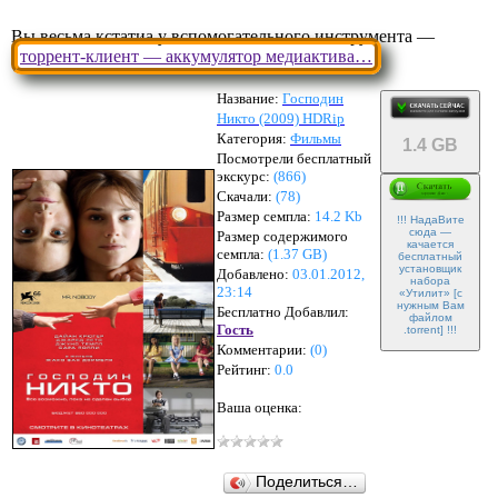
Вы весьма кстатиа у вспомогательного инструмента —
торрент-клиент — аккумулятор медиактива…
Название:
Господин
Никто (2009) HDRip
Категория:
Фильмы
1.4 GB
Посмотрели бесплатный
экскурс:
(866)
Скачали:
(
78
)
Размер семпла:
14.2 Kb
!!! НадаВите
сюда —
Размер содержимого
качается
семпла:
(
1.37 GB
)
бесплатный
установщик
Добавлено:
03.01.2012,
набора
23:14
«Утилит» [с
нужным Вам
Бесплатно Добавлил:
файлом
Гость
.torrent] !!!
Комментарии:
(
0
)
Рейтинг:
0.0
Ваша оценка:
Поделиться…