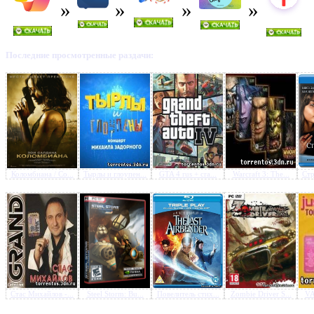
Последние просмотренные раздачи:
Предлагаем скачать бесплатн
Ганц 2: Идеальный ответ (2
HDRip-AVC
»
Коломбиана / Co...
Тырлы и глоупен...
GTA 4 rus + cra...
Warcraft 3: The...
Стр
Стас Михайлов -...
Steel Storm: Bu...
Повелитель стих...
Zombie Driver S...
VA