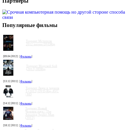
Партнеры
Популярные фильмы
Торрент Мстители
2012 torrent DVDRip
[09.04.2012]
[
Фильмы
]
Торрент Морской бой
(2012) HDRip
[13.12.2011]
[
Фильмы
]
Торрент Люди в черном
3 (2012) DVD-Rip-AVC
| HD
[14.12.2011]
[
Фильмы
]
Торрент Новый
Человек-паук / The
Amazing Spider-Man
(2012)
[18.12.2011]
[
Фильмы
]