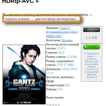
Вы весьма кстатиа у вспомогательного инструмента —
торрент-клиент — аккумулятор медиактива…
Название:
Ганц 2:
Идеальный ответ (2011)
HDRip-AVC
1.4 GB
Категория:
Фильмы
Посмотрели бесплатный
экскурс:
(547)
Скачали:
(
62
)
!!! НадаВите
Размер семпла:
15.0 Kb
сюда —
качается
Размер содержимого
бесплатный
установщик
семпла:
(
743.57 MB
)
набора
Добавлено:
18.01.2012,
«Утилит» [с
нужным Вам
21:21
файлом
Бесплатно Добавлил:
.torrent] !!!
Гость
Комментарии:
(
0
)
Рейтинг:
0.0
Ваша оценка: