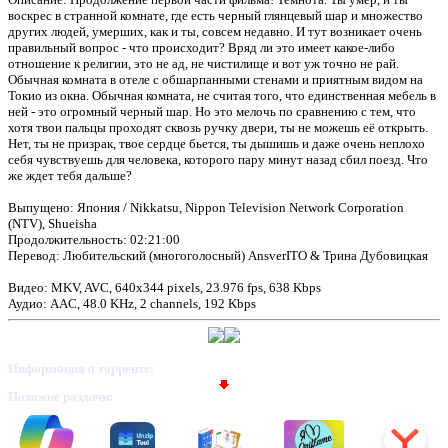
воскрес в странной комнате, где есть черный глянцевый шар и множество
других людей, умерших, как и ты, совсем недавно. И тут возникает очень
правильный вопрос - что происходит? Вряд ли это имеет какое-либо
отношение к религии, это не ад, не чистилище и вот уж точно не рай.
Обычная комната в отеле с обшарпанными стенами и приятным видом на
Токио из окна. Обычная комната, не считая того, что единственная мебель в
ней - это огромный черный шар. Но это мелочь по сравнению с тем, что
хотя твои пальцы проходят сквозь ручку двери, ты не можешь её открыть.
Нет, ты не призрак, твое сердце бьется, ты дышишь и даже очень неплохо
себя чувствуешь для человека, которого пару минут назад сбил поезд. Что
же ждет тебя дальше?
Выпущено: Япония / Nikkatsu, Nippon Television Network Corporation
(NTV), Shueisha
Продолжительность: 02:21:00
Перевод: Любительский (многоголосный) AnsverITO & Трина Дубовицкая
Видео: MKV, AVC, 640x344 pixels, 23.976 fps, 638 Kbps
Аудио: AAC, 48.0 KHz, 2 channels, 192 Kbps
Информация о торренте:
Похожие раздачи: