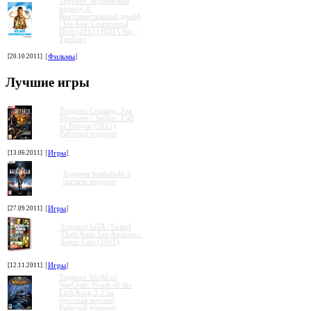
Торрент Ледниковый
период 4:
Континентальный дрейф
/ Ice Age: Continental
Drift (2012) HDTVRip |
Трейлер
[20.10.2011]
[
Фильмы
]
»
»
»
»
Лучшие игры
Торрент Сталкер: Зов
Припяти / Stalker: Call
of Pripyat (2011)
Рабочий торрент
[13.06.2011]
[
Игры
]
Торрент battlefield 3
скачать торрент
[27.09.2011]
[
Игры
]
Торрент GTA / Grand
Theft Auto San Andreas -
Super Cars (2011)
[12.11.2011]
[
Игры
]
Торрент World of
WarCraft: Wrath of the
Lich King 3.3.5a
(русская версия)
Рабочий торрент