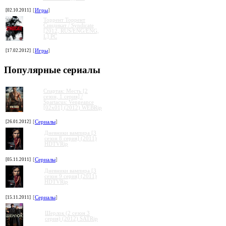
[02.10.2011]
[
Игры
]
Торрент Торрент
Cиндикат / Syndicate
[2012, RUS/ENG/ENG,
L] PC
[17.02.2012]
[
Игры
]
Популярные сериалы
Спартак: Месть [2
сезон, 1 серия] /
Spartacus: Vengeance
[02x01] (2012) WEBRip
[26.01.2012]
[
Сериалы
]
Дневники вампира [3
сезон 8 серия] (2011)
HDTVRip
[05.11.2011]
[
Сериалы
]
Дневники вампира [3
сезон 9 серия] (2011)
HDTVRip
[15.11.2011]
[
Сериалы
]
Шерлок (2 сезон 3
серия) (2012) SATRip