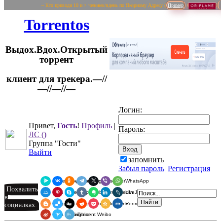
~ Кто приводи 10 и > человек/вдень по Якорному Адресу (
Пример
Torrentos
Выдох.Вдох.Открытый
торрент
клиент для трекера.—//
Логин:
—//—//—
Привет,
Гость
!
Профиль
|
Пароль:
ЛС
()
Группа "Гости"
Выйти
запомнить
Забыл пароль
|
Регистрация
Я.Мессенджер
ВКонтакте
Одноклассники
Telegram
X
Viber
WhatsApp
Похвалить
Мой Мир
Pinterest
Skype
Tumblr
Evernote
LinkedIn
LiveJournal