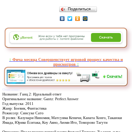
Поделиться…
↕️
Фича месяца Совершенствует игровой процесс качества и
просмотров
↕️
Описание:
Название: Ганц 2: Идеальный ответ
Оригинальное название: Gantz: Perfect Answer
Год выпуска: 2011
Жанр: Боевик, Фантастика
Режиссер: Синсуке Сато
В ролях: Казунари Ниномия, Матсуяма Кеничи, Каната Хонго, Такаюки
Ямада, Юрико Ёситака, Коу Аяно, Аюми Ито, Томорово Тагути
Описание: Продолжение первой части фильма! Темнота. Ты умер, и ты