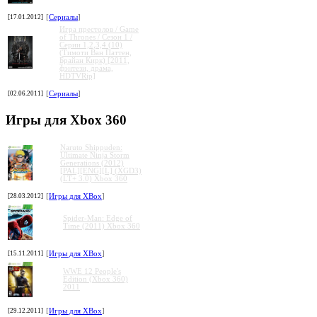
[17.01.2012]
[
Сериалы
]
Игра престолов / Game
of Thrones / Сезон 1 /
Серии 1,2,3,4 (10)
(Тимоти Ван Паттен,
Брайан Кирк) [2011,
фэнтези, драма,
HDTVRip]
[02.06.2011]
[
Сериалы
]
Игры для Xbox 360
Naruto Shippuden:
Ultimate Ninja Storm
Generations (2012)
[PAL][ENG][L] (XGD3)
(LT+ 3.0) Xbox 360
[28.03.2012]
[
Игры для XBox
]
Spider-Man: Edge of
Time (2011) Xbox 360
[15.11.2011]
[
Игры для XBox
]
WWE 12 People's
Edition (Xbox 360)
2011
[29.12.2011]
[
Игры для XBox
]