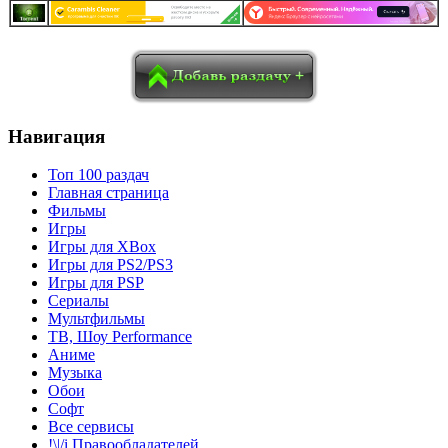
в
Blogger
Delicious
Digg
reddit
Pocket
Qzone
Renren
социалках:
Sina Weibo
Surfingbird
Tencent Weibo
Навигация
Топ 100 раздач
Главная страница
Фильмы
Игры
Игры для XBox
Игры для PS2/PS3
Игры для PSP
Сериалы
Мультфильмы
ТВ, Шоу Performance
Аниме
Музыка
Обои
Софт
Все сервисы
!\|/i Правообладателей