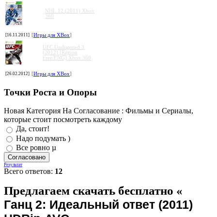
NHL 12 (2011) Xbox
360
[16.11.2011]
[
Игры для XBox
]
UFC Undisputed 3
(2012) [Region
Free/ENG] Xbox 360
[26.02.2012]
[
Игры для XBox
]
Точки Роста и Опоры
Новая Категория На Согласование : Фильмы и Сериалы,
которые стоит посмотреть каждому
Да, стоит!
Надо подумать )
Все ровно µ
Результат
Всего ответов:
12