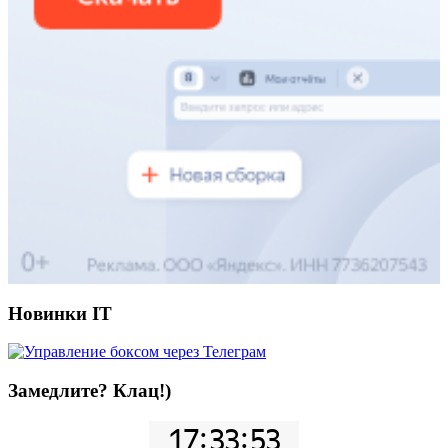
Новинки IT
Замедлите? Клац!)