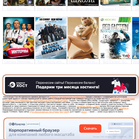
Call of Juarez:...
Наследница (1-4...
Закрытая школа ...
Tropico 4 (2011...
Th
Предлагаем скачать бесплатн
Чиллерама (2011) BDRip
»
Скачать Интерны...
Как украсть неб...
Обои для рабоче...
Red Faction: Ar...
Пох