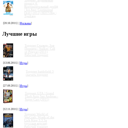
Торрент Ледниковый
период 4:
Континентальный дрейф
/ Ice Age: Continental
Drift (2012) HDTVRip |
Трейлер
[20.10.2011]
[
Фильмы
]
Лучшие игры
Торрент Сталкер: Зов
Припяти / Stalker: Call
of Pripyat (2011)
Рабочий торрент
[13.06.2011]
[
Игры
]
Торрент battlefield 3
скачать торрент
[27.09.2011]
[
Игры
]
Торрент GTA / Grand
Theft Auto San Andreas -
Super Cars (2011)
[12.11.2011]
[
Игры
]
Торрент World of
WarCraft: Wrath of the
Lich King 3.3.5a
(русская версия)
Рабочий торрент