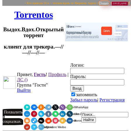
~ Кто приводи 10 и > человек/вдень по Якорному Адресу (
Пример
Torrentos
Выдох.Вдох.Открытый
торрент
клиент для трекера.—//
Логин:
—//—//—
Привет,
Гость
!
Профиль
|
Пароль:
ЛС
()
Группа "Гости"
Выйти
запомнить
Забыл пароль
|
Регистрация
Я.Мессенджер
ВКонтакте
Одноклассники
Telegram
X
Viber
WhatsApp
Похвалить
Мой Мир
Pinterest
Skype
Tumblr
Evernote
LinkedIn
LiveJournal