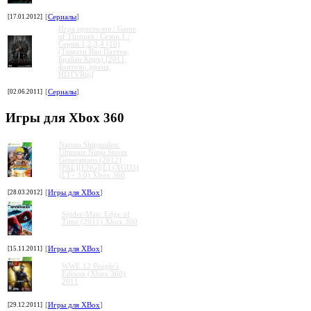
[17.01.2012]
[
Сериалы
]
Игра престолов / Game
of Thrones / Сезон 1 /
Серии 1,2,3,4 (10)
(Тимоти Ван Паттен,
Брайан Кирк) [2011,
фэнтези, драма,
HDTVRip]
[02.06.2011]
[
Сериалы
]
Игры для Xbox 360
Naruto Shippuden:
Ultimate Ninja Storm
Generations (2012)
[PAL][ENG][L] (XGD3)
(LT+ 3.0) Xbox 360
[28.03.2012]
[
Игры для XBox
]
Spider-Man: Edge of
Time (2011) Xbox 360
[15.11.2011]
[
Игры для XBox
]
WWE 12 People's
Edition (Xbox 360)
2011
[29.12.2011]
[
Игры для XBox
]