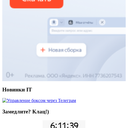
Новинки IT
Замедлите? Клац!)