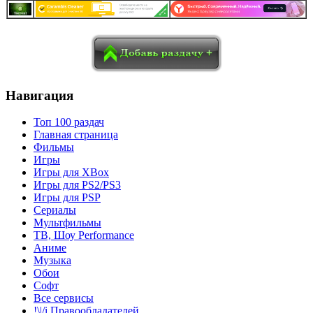
в
Blogger
Delicious
Digg
reddit
Pocket
Qzone
Renren
социалках:
Sina Weibo
Surfingbird
Tencent Weibo
Навигация
Топ 100 раздач
Главная страница
Фильмы
Игры
Игры для XBox
Игры для PS2/PS3
Игры для PSP
Сериалы
Мультфильмы
ТВ, Шоу Performance
Аниме
Музыка
Обои
Софт
Все сервисы
!\|/i Правообладателей