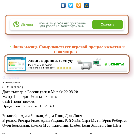
↕️
Фича месяца Совершенствует игровой процесс качества и
просмотров
↕️
Описание:
Чиллерама
(Chillerama)
Дата выхода в России (или в Мире): 22.08.2011
Жанр: Пародия, Ужасы, Фэнтези
trash (треш) movies
Продолжительность: 01:59:49
Режиссёр: Адам Рифкин, Адам Грин, Джо Линч
В ролях: Ричард Риле, Адам Рифкин, Рэй Уайз, Сара Мутч, Эрик Робертс,
Оуэн Бенжамин, Джоэл Мур, Кристина Клебе, Кейн Ходдер, Лин Шэй