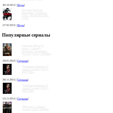
[02.10.2011]
[
Игры
]
Торрент Торрент
Cиндикат / Syndicate
[2012, RUS/ENG/ENG,
L] PC
[17.02.2012]
[
Игры
]
Популярные сериалы
Спартак: Месть [2
сезон, 1 серия] /
Spartacus: Vengeance
[02x01] (2012) WEBRip
[26.01.2012]
[
Сериалы
]
Дневники вампира [3
сезон 8 серия] (2011)
HDTVRip
[05.11.2011]
[
Сериалы
]
Дневники вампира [3
сезон 9 серия] (2011)
HDTVRip
[15.11.2011]
[
Сериалы
]
Шерлок (2 сезон 3
серия) (2012) SATRip