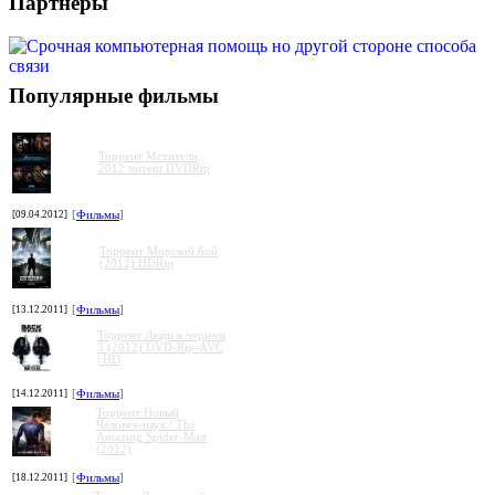
Партнеры
Популярные фильмы
Торрент Мстители
2012 torrent DVDRip
[09.04.2012]
[
Фильмы
]
Торрент Морской бой
(2012) HDRip
[13.12.2011]
[
Фильмы
]
Торрент Люди в черном
3 (2012) DVD-Rip-AVC
| HD
[14.12.2011]
[
Фильмы
]
Торрент Новый
Человек-паук / The
Amazing Spider-Man
(2012)
[18.12.2011]
[
Фильмы
]
»
»
»
»