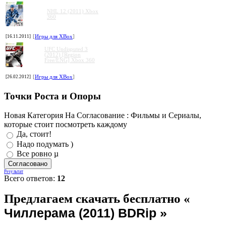
NHL 12 (2011) Xbox
360
[16.11.2011]
[
Игры для XBox
]
UFC Undisputed 3
(2012) [Region
Free/ENG] Xbox 360
[26.02.2012]
[
Игры для XBox
]
Точки Роста и Опоры
Новая Категория На Согласование : Фильмы и Сериалы,
которые стоит посмотреть каждому
Да, стоит!
Надо подумать )
Все ровно µ
Результат
Всего ответов:
12