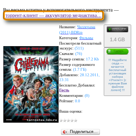
Вы весьма кстатиа у вспомогательного инструмента —
торрент-клиент — аккумулятор медиактива…
Название:
Чиллерама
(2011) BDRip
Категория:
Фильмы
1.4 GB
Посмотрели бесплатный
экскурс:
(511)
Скачали:
(
76
)
Размер семпла:
17.2 Kb
!!! НадаВите
сюда —
Размер содержимого
качается
семпла:
(
1.7 ГБ
)
бесплатный
установщик
Добавлено:
28.12.2011,
набора
23:31
«Утилит» [с
нужным Вам
Бесплатно Добавлил:
файлом
Гость
.torrent] !!!
Комментарии:
(
0
)
Рейтинг:
0.0
Ваша оценка:
Поделиться…