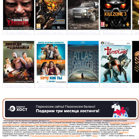
Предлагаем скачать бесплатн
Истец дьявола /...
Сталкер: Зов Пр...
4x4 Hummer (Пол...
Killzone 3 (201...
Зар
Быкоголовый / Rundskop (2
HDRip
»
Никогда не сдав...
Хочу как ты / T...
Атлант расправи...
The First Templ...
Отч