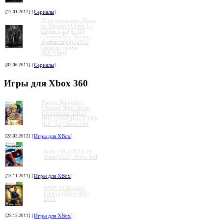
[17.01.2012]
[
Сериалы
]
Игра престолов / Game
of Thrones / Сезон 1 /
Серии 1,2,3,4 (10)
(Тимоти Ван Паттен,
Брайан Кирк) [2011,
фэнтези, драма,
HDTVRip]
[02.06.2011]
[
Сериалы
]
Игры для Xbox 360
Naruto Shippuden:
Ultimate Ninja Storm
Generations (2012)
[PAL][ENG][L] (XGD3)
(LT+ 3.0) Xbox 360
[28.03.2012]
[
Игры для XBox
]
Spider-Man: Edge of
Time (2011) Xbox 360
[15.11.2011]
[
Игры для XBox
]
WWE 12 People's
Edition (Xbox 360)
2011
[29.12.2011]
[
Игры для XBox
]