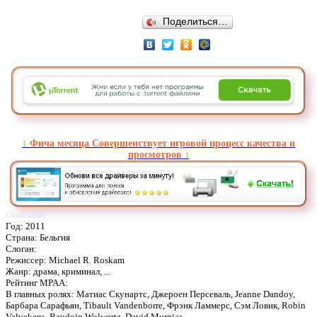
Поделиться…
↕️
Фича месяца Совершенствует игровой процесс качества и
просмотров
↕️
Описание:
Год: 2011
Страна: Бельгия
Слоган:
Режиссер: Michael R. Roskam
Жанр: драма, криминал, ...
Рейтинг MPAA:
В главных ролях: Матиас Скунартс, Джероен Персеваль, Jeanne Dandoy,
Барбара Сарафьян, Tibault Vandenborre, Фрэнк Ламмерс, Сэм Ловик, Robin
Valvekens, Baudoin Wolwertz, David Murgias, ...