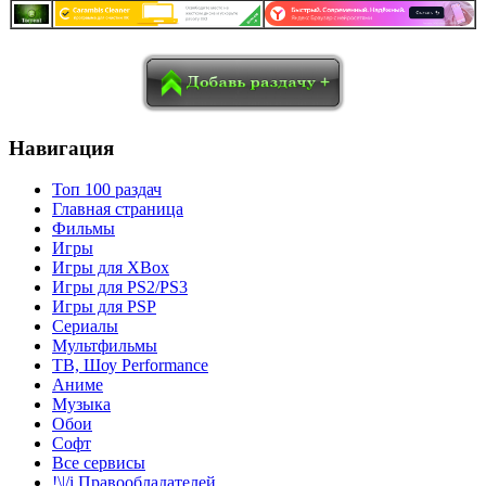
в
Blogger
Delicious
Digg
reddit
Pocket
Qzone
Renren
социалках:
Sina Weibo
Surfingbird
Tencent Weibo
Навигация
Топ 100 раздач
Главная страница
Фильмы
Игры
Игры для XBox
Игры для PS2/PS3
Игры для PSP
Сериалы
Мультфильмы
ТВ, Шоу Performance
Аниме
Музыка
Обои
Софт
Все сервисы
!\|/i Правообладателей