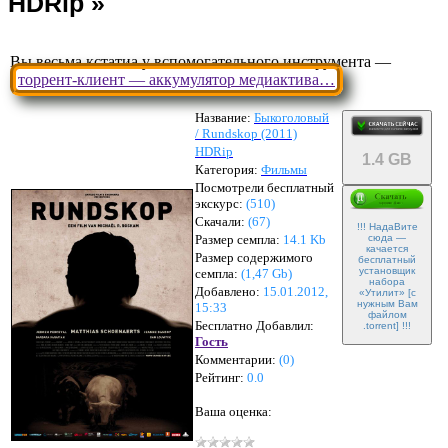
Вы весьма кстатиа у вспомогательного инструмента —
торрент-клиент — аккумулятор медиактива…
Название:
Быкоголовый
/ Rundskop (2011)
HDRip
1.4 GB
Категория:
Фильмы
Посмотрели бесплатный
экскурс:
(510)
Скачали:
(
67
)
!!! НадаВите
Размер семпла:
14.1 Kb
сюда —
качается
Размер содержимого
бесплатный
установщик
семпла:
(
1,47 Gb
)
набора
Добавлено:
15.01.2012,
«Утилит» [с
нужным Вам
15:33
файлом
Бесплатно Добавлил:
.torrent] !!!
Гость
Комментарии:
(
0
)
Рейтинг:
0.0
Ваша оценка: