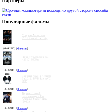
Партнеры
Популярные фильмы
Торрент Мстители
2012 torrent DVDRip
[09.04.2012]
[
Фильмы
]
Торрент Морской бой
(2012) HDRip
[13.12.2011]
[
Фильмы
]
Торрент Люди в черном
3 (2012) DVD-Rip-AVC
| HD
[14.12.2011]
[
Фильмы
]
Торрент Новый
Человек-паук / The
Amazing Spider-Man
(2012)
[18.12.2011]
[
Фильмы
]