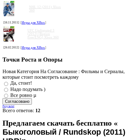
NHL 12 (2011) Xbox
360
[16.11.2011]
[
Игры для XBox
]
UFC Undisputed 3
(2012) [Region
Free/ENG] Xbox 360
[26.02.2012]
[
Игры для XBox
]
Точки Роста и Опоры
Новая Категория На Согласование : Фильмы и Сериалы,
которые стоит посмотреть каждому
Да, стоит!
Надо подумать )
Все ровно µ
Результат
Всего ответов:
12