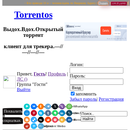
~ Кто приводи 10 и > человек/вдень по Якорному Адресу (
Пример
Torrentos
Выдох.Вдох.Открытый
торрент
клиент для трекера.—//
Логин:
—//—//—
Привет,
Гость
!
Профиль
|
Пароль:
ЛС
()
Группа "Гости"
Выйти
запомнить
Забыл пароль
|
Регистрация
Я.Мессенджер
ВКонтакте
Одноклассники
Telegram
X
Viber
WhatsApp
Похвалить
Мой Мир
Pinterest
Skype
Tumblr
Evernote
LinkedIn
LiveJournal