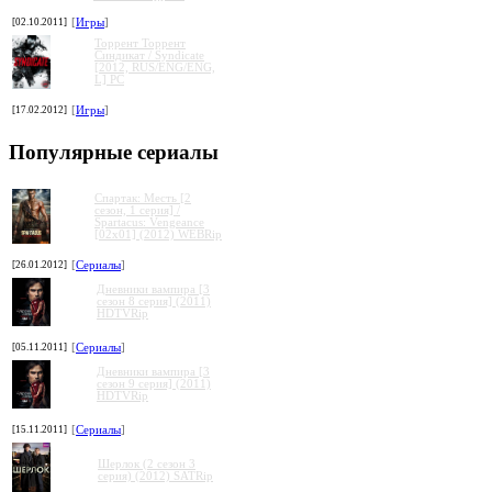
[02.10.2011]
[
Игры
]
Торрент Торрент
Cиндикат / Syndicate
[2012, RUS/ENG/ENG,
L] PC
[17.02.2012]
[
Игры
]
Популярные сериалы
Спартак: Месть [2
сезон, 1 серия] /
Spartacus: Vengeance
[02x01] (2012) WEBRip
[26.01.2012]
[
Сериалы
]
Дневники вампира [3
сезон 8 серия] (2011)
HDTVRip
[05.11.2011]
[
Сериалы
]
Дневники вампира [3
сезон 9 серия] (2011)
HDTVRip
[15.11.2011]
[
Сериалы
]
Шерлок (2 сезон 3
серия) (2012) SATRip