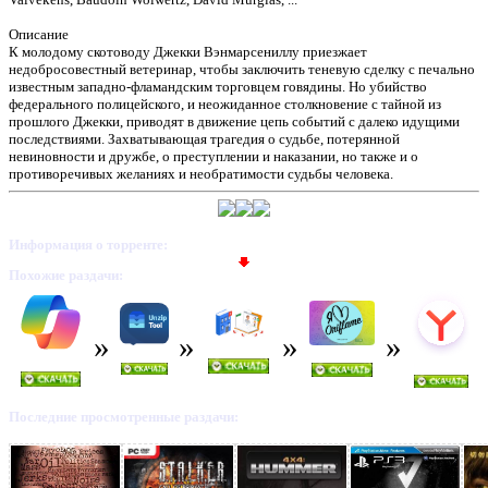
Описание
К молодому скотоводу Джекки Вэнмарсениллу приезжает
недобросовестный ветеринар, чтобы заключить теневую сделку с печально
известным западно-фламандским торговцем говядины. Но убийство
федерального полицейского, и неожиданное столкновение с тайной из
прошлого Джекки, приводят в движение цепь событий с далеко идущими
последствиями. Захватывающая трагедия о судьбе, потерянной
невиновности и дружбе, о преступлении и наказании, но также и о
противоречивых желаниях и необратимости судьбы человека.
Информация о торренте:
Похожие раздачи:
Последние просмотренные раздачи: