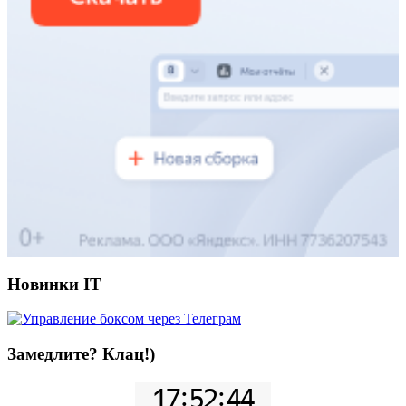
Новинки IT
Замедлите? Клац!)