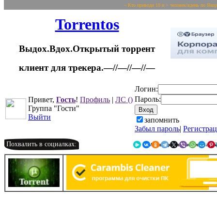
~ Кто приводи 10 и > человек/вдень по Яко
Torrentos
Выдох.Вдох.Открытый торрент
клиент для трекера.—//—//—//—
Логин:
Пароль:
Привет,
Гость
!
Профиль
|
ЛС
()
Группа "Гости"
Выйти
запомнить
Забыл пароль
|
Регистра
Похвалить в социалках:
Я.Мессенджер
ВКонтакте
Однокласс
Telegr
X