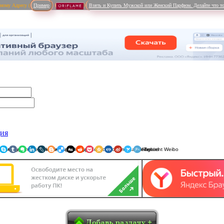
рному Адресу (
Пример
Взять и Купить Мужской или Женский Парфюм. Делайте что то
ция
ники
am
Viber
WhatsApp
Мой Мир
Pinterest
Skype
Tumblr
Evernote
LinkedIn
LiveJournal
Blogger
Delicious
Digg
reddit
Pocket
Qzone
Renren
Sina Weibo
Surfingbird
Tencent 