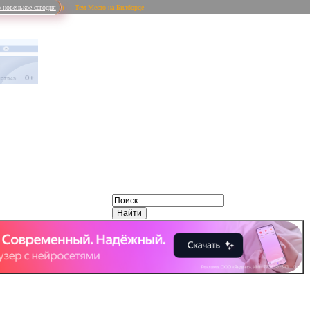
 новенькое сегодня
) — Тем Место на Билборде
Weibo