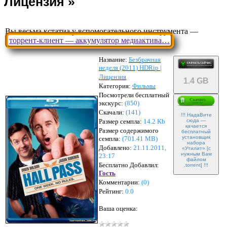
Вы весьма кстатиа у вспомогательного инструмента —
торрент-клиент — аккумулятор медиактива…
Название:
Безбрачная
неделя (2011) HDRip |
Лицензия
1.4 GB
Категория:
Фильмы
Посмотрели бесплатный
экскурс:
(850)
Скачали:
(
141
)
!!! НадаВите
Размер семпла:
14.2 Kb
сюда —
качается
Размер содержимого
бесплатный
установщик
семпла:
(
701.41 MB
)
набора
Добавлено:
21.11.2011,
«Утилит» [с
нужным Вам
23:17
файлом
Бесплатно Добавлил:
.torrent] !!!
Гость
Комментарии:
(
0
)
Рейтинг:
0.0
Ваша оценка: