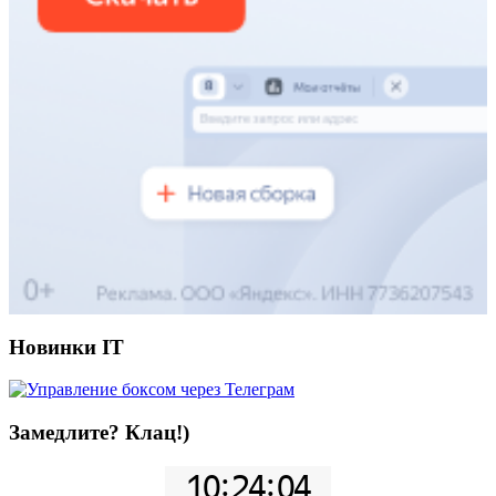
Новинки IT
Замедлите? Клац!)