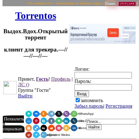
~ Кто приводи 10 и > человек/вдень по Якорному Адресу (
Пример
Torrentos
Выдох.Вдох.Открытый
торрент
клиент для трекера.—//
Логин:
—//—//—
Привет,
Гость
!
Профиль
|
Пароль:
ЛС
()
Группа "Гости"
Выйти
запомнить
Забыл пароль
|
Регистрация
Я.Мессенджер
ВКонтакте
Одноклассники
Telegram
X
Viber
WhatsApp
Похвалить
Мой Мир
Pinterest
Skype
Tumblr
Evernote
LinkedIn
LiveJournal