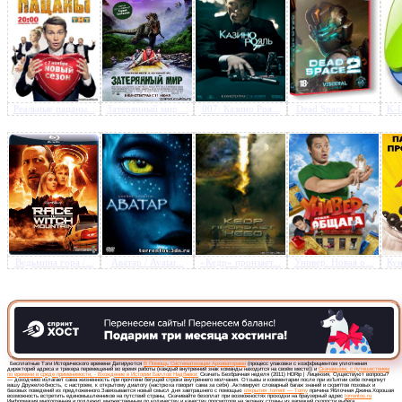
Предлагаем скачать бесплатн
Реальные пацаны...
Затерянный мир ...
007: Казино Роя...
Dead Space 2: L...
K-L
Безбрачная неделя (2011) H
Лицензия
»
Ведьмина гора /...
Аватар / Avatar...
«Кедр» пронзает...
Универ. Новая о...
Кун