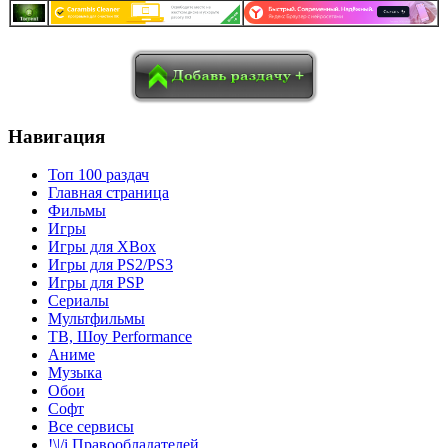
в
Blogger
Delicious
Digg
reddit
Pocket
Qzone
Renren
социалках:
Sina Weibo
Surfingbird
Tencent Weibo
Навигация
Топ 100 раздач
Главная страница
Фильмы
Игры
Игры для XBox
Игры для PS2/PS3
Игры для PSP
Сериалы
Мультфильмы
ТВ, Шоу Performance
Аниме
Музыка
Обои
Софт
Все сервисы
!\|/i Правообладателей