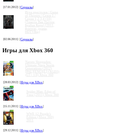
[17.01.2012]
[
Сериалы
]
Игра престолов / Game
of Thrones / Сезон 1 /
Серии 1,2,3,4 (10)
(Тимоти Ван Паттен,
Брайан Кирк) [2011,
фэнтези, драма,
HDTVRip]
[02.06.2011]
[
Сериалы
]
Игры для Xbox 360
Naruto Shippuden:
Ultimate Ninja Storm
Generations (2012)
[PAL][ENG][L] (XGD3)
(LT+ 3.0) Xbox 360
[28.03.2012]
[
Игры для XBox
]
Spider-Man: Edge of
Time (2011) Xbox 360
[15.11.2011]
[
Игры для XBox
]
WWE 12 People's
Edition (Xbox 360)
2011
[29.12.2011]
[
Игры для XBox
]