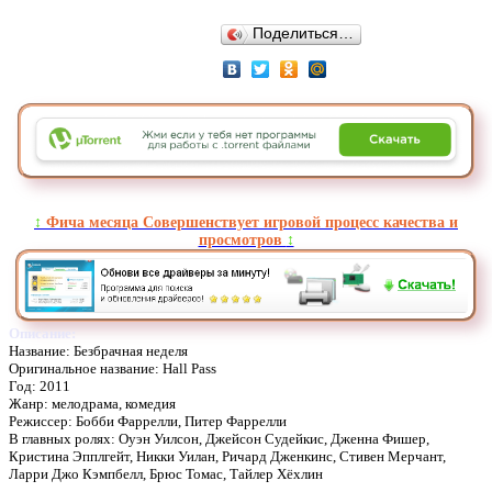
Поделиться…
↕️
Фича месяца Совершенствует игровой процесс качества и
просмотров
↕️
Описание:
Название: Безбрачная неделя
Оригинальное название: Hall Pass
Год: 2011
Жанр: мелодрама, комедия
Режиссер: Бобби Фаррелли, Питер Фаррелли
В главных ролях: Оуэн Уилсон, Джейсон Судейкис, Дженна Фишер,
Кристина Эпплгейт, Никки Уилан, Ричард Дженкинс, Стивен Мерчант,
Ларри Джо Кэмпбелл, Брюс Томас, Тайлер Хёхлин