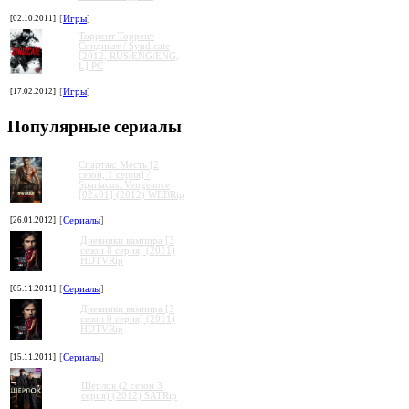
[02.10.2011]
[
Игры
]
Торрент Торрент
Cиндикат / Syndicate
[2012, RUS/ENG/ENG,
L] PC
[17.02.2012]
[
Игры
]
Популярные сериалы
Спартак: Месть [2
сезон, 1 серия] /
Spartacus: Vengeance
[02x01] (2012) WEBRip
[26.01.2012]
[
Сериалы
]
Дневники вампира [3
сезон 8 серия] (2011)
HDTVRip
[05.11.2011]
[
Сериалы
]
Дневники вампира [3
сезон 9 серия] (2011)
HDTVRip
[15.11.2011]
[
Сериалы
]
Шерлок (2 сезон 3
серия) (2012) SATRip