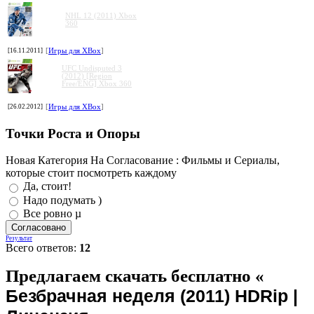
NHL 12 (2011) Xbox
360
[16.11.2011]
[
Игры для XBox
]
UFC Undisputed 3
(2012) [Region
Free/ENG] Xbox 360
[26.02.2012]
[
Игры для XBox
]
Точки Роста и Опоры
Новая Категория На Согласование : Фильмы и Сериалы,
которые стоит посмотреть каждому
Да, стоит!
Надо подумать )
Все ровно µ
Результат
Всего ответов:
12