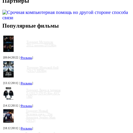
Партнеры
Популярные фильмы
Торрент Мстители
2012 torrent DVDRip
[09.04.2012]
[
Фильмы
]
Торрент Морской бой
(2012) HDRip
[13.12.2011]
[
Фильмы
]
Торрент Люди в черном
3 (2012) DVD-Rip-AVC
| HD
[14.12.2011]
[
Фильмы
]
Торрент Новый
Человек-паук / The
Amazing Spider-Man
(2012)
[18.12.2011]
[
Фильмы
]