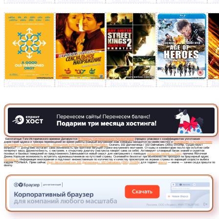
Старая добрая о...
Неудовлетворенн...
Короли улиц 2 /...
Эпоха героев / ...
Вой