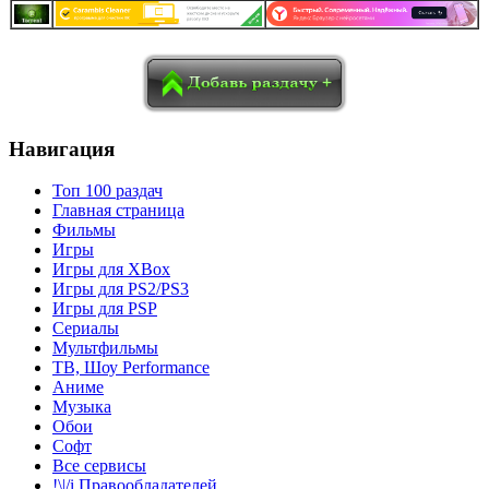
в
Blogger
Delicious
Digg
reddit
Pocket
Qzone
Renren
социалках:
Sina Weibo
Surfingbird
Tencent Weibo
Навигация
Топ 100 раздач
Главная страница
Фильмы
Игры
Игры для XBox
Игры для PS2/PS3
Игры для PSP
Сериалы
Мультфильмы
ТВ, Шоу Performance
Аниме
Музыка
Обои
Софт
Все сервисы
!\|/i Правообладателей