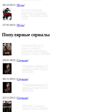
[02.10.2011]
[
Игры
]
Торрент Торрент
Cиндикат / Syndicate
[2012, RUS/ENG/ENG,
L] PC
[17.02.2012]
[
Игры
]
Популярные сериалы
Спартак: Месть [2
сезон, 1 серия] /
Spartacus: Vengeance
[02x01] (2012) WEBRip
[26.01.2012]
[
Сериалы
]
Дневники вампира [3
сезон 8 серия] (2011)
HDTVRip
[05.11.2011]
[
Сериалы
]
Дневники вампира [3
сезон 9 серия] (2011)
HDTVRip
[15.11.2011]
[
Сериалы
]
Шерлок (2 сезон 3
серия) (2012) SATRip