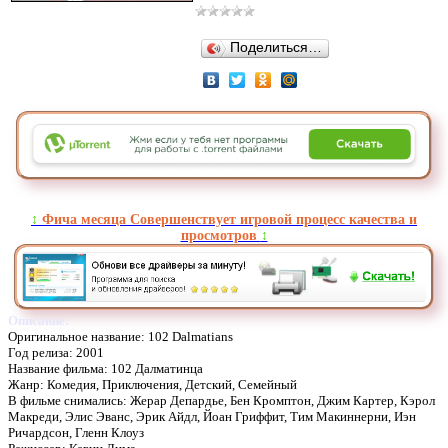
Поделиться…
↕️
Фича месяца Совершенствует игровой процесс качества и
просмотров
↕️
Описание:
Оригинальное название: 102 Dalmatians
Год релиза: 2001
Название фильма: 102 Далматинца
Жанр: Комедия, Приключения, Детский, Семейный
В фильме снимались: Жерар Депардье, Бен Кромптон, Джим Картер, Кэрол
Макреди, Элис Эванс, Эрик Айдл, Йоан Гриффит, Тим Макиннерни, Иэн
Ричардсон, Гленн Клоуз