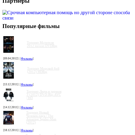
Партнеры
Популярные фильмы
Торрент Мстители
2012 torrent DVDRip
[09.04.2012]
[
Фильмы
]
Торрент Морской бой
(2012) HDRip
[13.12.2011]
[
Фильмы
]
Торрент Люди в черном
3 (2012) DVD-Rip-AVC
| HD
[14.12.2011]
[
Фильмы
]
Торрент Новый
Человек-паук / The
Amazing Spider-Man
(2012)
[18.12.2011]
[
Фильмы
]