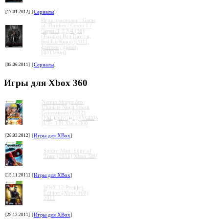
[17.01.2012]
[
Сериалы
]
Игра престолов / Game
of Thrones / Сезон 1 /
Серии 1,2,3,4 (10)
(Тимоти Ван Паттен,
Брайан Кирк) [2011,
фэнтези, драма,
HDTVRip]
[02.06.2011]
[
Сериалы
]
Игры для Xbox 360
Naruto Shippuden:
Ultimate Ninja Storm
Generations (2012)
[PAL][ENG][L] (XGD3)
(LT+ 3.0) Xbox 360
[28.03.2012]
[
Игры для XBox
]
Spider-Man: Edge of
Time (2011) Xbox 360
[15.11.2011]
[
Игры для XBox
]
WWE 12 People's
Edition (Xbox 360)
2011
[29.12.2011]
[
Игры для XBox
]