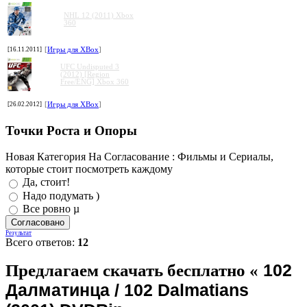
NHL 12 (2011) Xbox
360
[16.11.2011]
[
Игры для XBox
]
UFC Undisputed 3
(2012) [Region
Free/ENG] Xbox 360
[26.02.2012]
[
Игры для XBox
]
Точки Роста и Опоры
Новая Категория На Согласование : Фильмы и Сериалы,
которые стоит посмотреть каждому
Да, стоит!
Надо подумать )
Все ровно µ
Результат
Всего ответов:
12