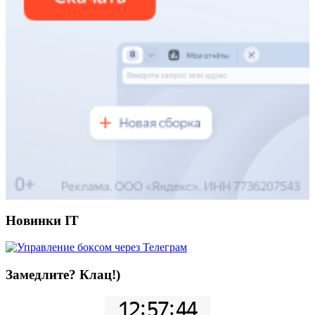
Новинки IT
Замедлите? Клац!)