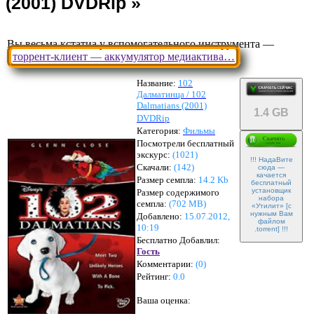
Вы весьма кстатиа у вспомогательного инструмента —
торрент-клиент — аккумулятор медиактива…
Название:
102
Далматинца / 102
Dalmatians (2001)
1.4 GB
DVDRip
Категория:
Фильмы
Посмотрели бесплатный
экскурс:
(1021)
!!! НадаВите
Скачали:
(
142
)
сюда —
качается
Размер семпла:
14.2 Kb
бесплатный
установщик
Размер содержимого
набора
семпла:
(
702 MB
)
«Утилит» [с
нужным Вам
Добавлено:
15.07.2012,
файлом
10:19
.torrent] !!!
Бесплатно Добавлил:
Гость
Комментарии:
(
0
)
Рейтинг:
0.0
Ваша оценка: