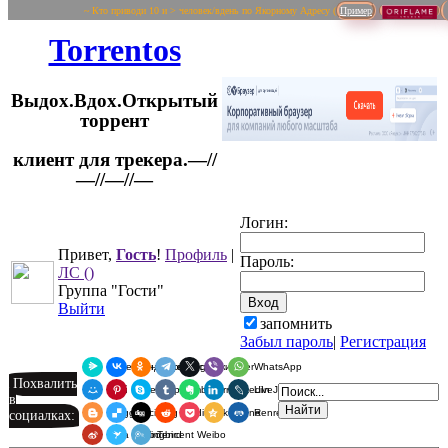
~ Кто приводи 10 и > человек/вдень по Якорному Адресу (
Пример
Torrentos
Выдох.Вдох.Открытый
торрент
клиент для трекера.—//
Логин:
—//—//—
Привет,
Гость
!
Профиль
|
Пароль:
ЛС
()
Группа "Гости"
Выйти
запомнить
Забыл пароль
|
Регистрация
Я.Мессенджер
ВКонтакте
Одноклассники
Telegram
X
Viber
WhatsApp
Похвалить
Мой Мир
Pinterest
Skype
Tumblr
Evernote
LinkedIn
LiveJournal