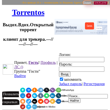
~ Кто приводи 10 и > человек/вдень по Якорному Адресу (
Пример
Torrentos
Выдох.Вдох.Открытый
торрент
клиент для трекера.—//
Логин:
—//—//—
Привет,
Гость
!
Профиль
|
Пароль:
ЛС
()
Группа "Гости"
Выйти
запомнить
Забыл пароль
|
Регистрация
Я.Мессенджер
ВКонтакте
Одноклассники
Telegram
X
Viber
WhatsApp
Похвалить
Мой Мир
Pinterest
Skype
Tumblr
Evernote
LinkedIn
LiveJournal