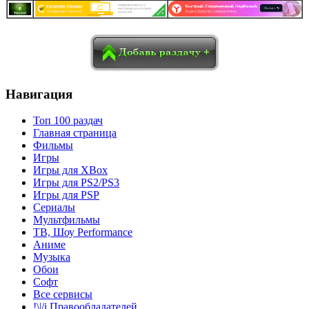
в
Blogger
Delicious
Digg
reddit
Pocket
Qzone
Renren
социалках:
Sina Weibo
Surfingbird
Tencent Weibo
Навигация
Топ 100 раздач
Главная страница
Фильмы
Игры
Игры для XBox
Игры для PS2/PS3
Игры для PSP
Сериалы
Мультфильмы
ТВ, Шоу Performance
Аниме
Музыка
Обои
Софт
Все сервисы
!\|/i Правообладателей