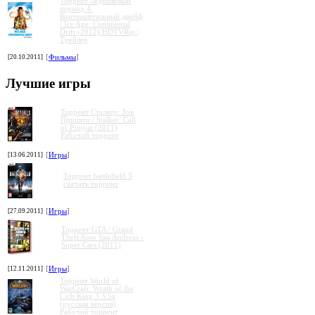
Торрент Ледниковый
период 4:
Континентальный дрейф
/ Ice Age: Continental
Drift (2012) HDTVRip |
Трейлер
[20.10.2011]
[
Фильмы
]
»
»
»
»
Лучшие игры
Торрент Сталкер: Зов
Припяти / Stalker: Call
of Pripyat (2011)
Рабочий торрент
[13.06.2011]
[
Игры
]
Торрент battlefield 3
скачать торрент
[27.09.2011]
[
Игры
]
Торрент GTA / Grand
Theft Auto San Andreas -
Super Cars (2011)
[12.11.2011]
[
Игры
]
Торрент World of
WarCraft: Wrath of the
Lich King 3.3.5a
(русская версия)
Рабочий торрент