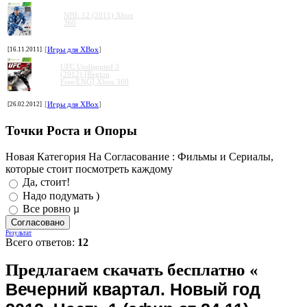
NHL 12 (2011) Xbox
360
[16.11.2011]
[
Игры для XBox
]
UFC Undisputed 3
(2012) [Region
Free/ENG] Xbox 360
[26.02.2012]
[
Игры для XBox
]
Точки Роста и Опоры
Новая Категория На Согласование : Фильмы и Сериалы,
которые стоит посмотреть каждому
Да, стоит!
Надо подумать )
Все ровно µ
Результат
Всего ответов:
12