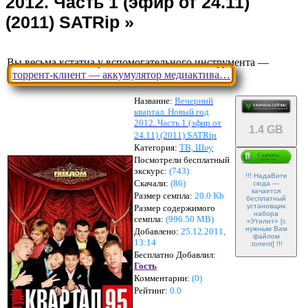
Вы весьма кстатиа у вспомогательного инструмента —
торрент-клиент — аккумулятор медиактива…
Название:
Вечерний
квартал. Новый год
2012. Часть 1 (эфир от
1.4 GB
24.11) (2011) SATRip
Категория:
ТВ, Шоу
Посмотрели бесплатный
экскурс:
(743)
!!! НадаВите
Скачали:
(
86
)
сюда —
качается
Размер семпла:
20.0 Kb
бесплатный
установщик
Размер содержимого
набора
семпла:
(
996.50 MB
)
«Утилит» [с
нужным Вам
Добавлено:
25.12.2011,
файлом
13:14
.torrent] !!!
Бесплатно Добавлил:
Гость
Комментарии:
(
0
)
Рейтинг:
0.0