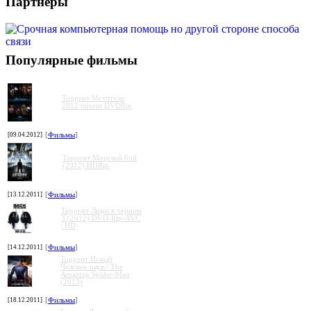
Партнеры
Популярные фильмы
Торрент Мстители
2012 torrent DVDRip
[09.04.2012]
[
Фильмы
]
Торрент Морской бой
(2012) HDRip
[13.12.2011]
[
Фильмы
]
Торрент Люди в черном
3 (2012) DVD-Rip-AVC
| HD
[14.12.2011]
[
Фильмы
]
Торрент Новый
Человек-паук / The
Amazing Spider-Man
(2012)
[18.12.2011]
[
Фильмы
]