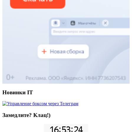
Новинки IT
Замедлите? Клац!)