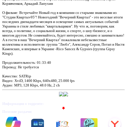
Корявченков, Аркадий Лапухин
О фильме: Встречайте Новый год в компании со старыми знакомыми из
"Студии Квартал-95"! Новогодний "Вечерний Квартал" - это веселые итоги
последних двенадцати месяцев и освещение самых актуальных событий
Украины в стиле любимых "квартальщиков". Ну что ж, поговорим, как
всегда, о политике, о социальной жизни, о спорте, о шоу-бизнесе, и о
многом другом. Не сомневайтесь, будет интересно, смешно и занимательно!
А в гости в наш "Вечерний Квартал" пожаловали небезызвестные
коллективы и исполнители: группа "Любэ", Александр Серов, Потап и Настя
Каменских, и впервые в Украине -Rico Sancez & Gypsies (группа Gipsy
Kings).
Продолжительность: 01:33:40
Перевод: Не требуется
Качество: SАТRip
Видео: XviD, 1400 Kbps, 640х480, 25.000 fps
Аудио: MP3, 128 Kbps, 48.0 Hz, 2 ch
Информация о торренте:
Похожие раздачи: