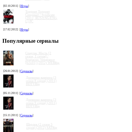
[02.10.2011]
[
Игры
]
Торрент Торрент
Cиндикат / Syndicate
[2012, RUS/ENG/ENG,
L] PC
[17.02.2012]
[
Игры
]
Популярные сериалы
Спартак: Месть [2
сезон, 1 серия] /
Spartacus: Vengeance
[02x01] (2012) WEBRip
[26.01.2012]
[
Сериалы
]
Дневники вампира [3
сезон 8 серия] (2011)
HDTVRip
[05.11.2011]
[
Сериалы
]
Дневники вампира [3
сезон 9 серия] (2011)
HDTVRip
[15.11.2011]
[
Сериалы
]
Шерлок (2 сезон 3
серия) (2012) SATRip