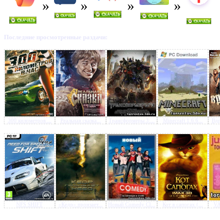
Последние просмотренные раздачи:
Предлагаем скачать бесплатн
Вечерний квартал. Новый 
2012. Часть 1 (эфир от 24.1
(2011) SATRip
»
300 километров ...
Реальная сказка...
Трансформеры 3:...
Minecraft 1.6.6...
Вдр
NFS SHIFT
«Кедр» пронзает...
Новый Comedy Cl...
Кот в сапогах (...
VA