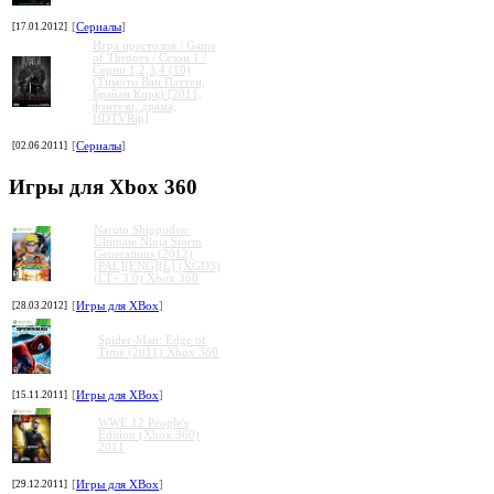
[17.01.2012]
[
Сериалы
]
Игра престолов / Game
of Thrones / Сезон 1 /
Серии 1,2,3,4 (10)
(Тимоти Ван Паттен,
Брайан Кирк) [2011,
фэнтези, драма,
HDTVRip]
[02.06.2011]
[
Сериалы
]
Игры для Xbox 360
Naruto Shippuden:
Ultimate Ninja Storm
Generations (2012)
[PAL][ENG][L] (XGD3)
(LT+ 3.0) Xbox 360
[28.03.2012]
[
Игры для XBox
]
Spider-Man: Edge of
Time (2011) Xbox 360
[15.11.2011]
[
Игры для XBox
]
WWE 12 People's
Edition (Xbox 360)
2011
[29.12.2011]
[
Игры для XBox
]