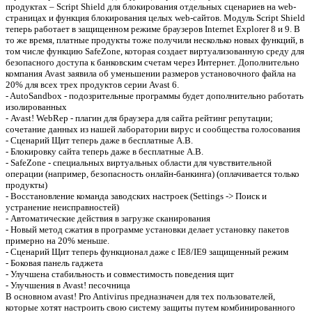
продуктах – Script Shield для блокирования отдельных сценариев на web-
страницах и функция блокирования целых web-сайтов. Модуль Script Shield
теперь работает в защищенном режиме браузеров Internet Explorer 8 и 9. В
то же время, платные продукты тоже получили несколько новых функций, в
том числе функцию SafeZone, которая создает виртуализованную среду для
безопасного доступа к банковским счетам через Интернет. Дополнительно
компания Avast заявила об уменьшении размеров установочного файла на
20% для всех трех продуктов серии Avast 6.
- AutoSandbox - подозрительные программы будет дополнительно работать
изолированных
- Avast! WebRep - плагин для браузера для сайта рейтинг репутации;
сочетание данных из нашей лаборатории вирус и сообщества голосования
- Сценарий Щит теперь даже в бесплатные А.В.
- Блокировку сайта теперь даже в бесплатные А.В.
- SafeZone - специальных виртуальных области для чувствительной
операции (например, безопасность онлайн-банкинга) (оплачивается только
продукты)
- Восстановление команда заводских настроек (Settings -> Поиск и
устранение неисправностей)
- Автоматические действия в загрузке сканирования
- Новый метод сжатия в программе установки делает установку пакетов
примерно на 20% меньше.
- Сценарий Щит теперь функционал даже с IE8/IE9 защищенный режим
- Боковая панель гаджета
- Улучшена стабильность и совместимость поведения щит
- Улучшения в Avast! песочница
В основном avast! Pro Antivirus предназначен для тех пользователей,
которые хотят настроить свою систему защиты путем комбинированного