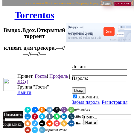
~ Кто приводи 10 и > человек/вдень по Якорному Адресу (
Пример
Torrentos
Выдох.Вдох.Открытый
торрент
клиент для трекера.—//
Логин:
—//—//—
Привет,
Гость
!
Профиль
|
Пароль:
ЛС
()
Группа "Гости"
Выйти
запомнить
Забыл пароль
|
Регистрация
Я.Мессенджер
ВКонтакте
Одноклассники
Telegram
X
Viber
WhatsApp
Похвалить
Мой Мир
Pinterest
Skype
Tumblr
Evernote
LinkedIn
LiveJournal