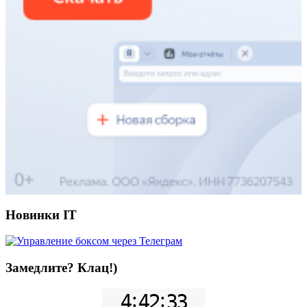
Новинки IT
Замедлите? Клац!)