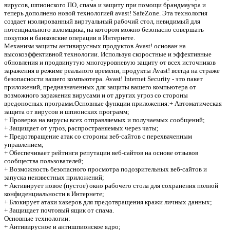
вирусов, шпионского ПО, спама и защиту при помощи брандмауэра и
теперь дополнено новой технологией avast! SafeZone. Эта технология
создает изолированный виртуальный рабочий стол, невидимый для
потенциального взломщика, на котором можно безопасно совершать
покупки и банковские операции в Интернете.
Механизм защиты антивирусных продуктов Avast! основан на
высокоэффективной технологии. Используя скоростные и эффективные
обновления и продвинутую многоуровневую защиту от всех источников
заражения в режиме реального времени, продукты Avast! всегда на страже
безопасности вашего компьютера. Avast! Internet Security - это пакет
приложений, предназначенных для защиты вашего компьютера от
возможного заражения вирусами и от других угроз со стороны
вредоносных программ.Основные функции приложения:+ Автоматическая
защита от вирусов и шпионских программ;
+ Проверка на вирусы всех отправляемых и получаемых сообщений;
+ Защищает от угроз, распространяемых через чаты;
+ Предотвращение атак со стороны веб-сайтов с перехваченным
управлением;
+ Обеспечивает рейтинги репутации веб-сайтов на основе отзывов
сообщества пользователей;
+ Возможность безопасного просмотра подозрительных веб-сайтов и
запуска неизвестных приложений;
+ Активирует новое (пустое) окно рабочего стола для сохранения полной
конфиденциальности в Интернете;
+ Блокирует атаки хакеров для предотвращения кражи личных данных;
+ Защищает почтовый ящик от спама.
Основные технологии:
+ Антивирусное и антишпионское ядро;