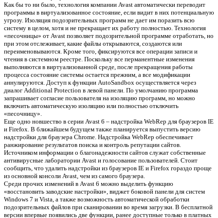
Как бы то ни было, технология компании Avast автоматически переводит
программы в виртуализованное состояние, если видит в них потенциальную
угрозу. Изоляция подозрительных программ не дает им поразить всю
систему в целом, хотя и не прекращает их работу полностью. Технология
«песочницы» от Avast позволяет подозрительной программе отработать, но
при этом отслеживает, какие файлы открываются, создаются или
переименовываются. Кроме того, фиксируются все операции записи и
чтения в системном реестре. Поскольку все перманентные изменения
выполняются в виртуализованной среде, после прекращения работы
процесса состояние системы остается прежним, а все модификации
аннулируются. Доступ к функции AutoSandbox осуществляется через
диалог Additional Protection в левой панели. По умолчанию программа
запрашивает согласие пользователя на изоляцию программ, но можно
включить автоматическую изоляцию или полностью отключить
«песочницу».
Еще одно новшество в серии Avast 6 – надстройка WebRep для браузеров IE
и Firefox. В ближайшем будущем также планируется выпустить версию
надстройки для браузера Chrome. Надстройка WebRep обеспечивает
ранжирование результатов поиска и контроль репутации сайтов.
Источником информации о благонадежности сайтов служат собственные
антивирусные лаборатории Avast и голосование пользователей. Стоит
сообщить, что удалить надстройки из браузеров IE и Firefox гораздо проще
из основной консоли Avast, чем из самого браузера.
Среди прочих изменений в Avast 6 можно выделить функцию
«восстановить заводские настройки», виджет боковой панели для систем
Windows 7 и Vista, а также возможность автоматической обработки
подозрительных файлов при сканировании во время загрузки. В бесплатной
версии впервые появились две функции, ранее доступные только в платных