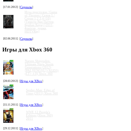
[17.01.2012]
[
Сериалы
]
Игра престолов / Game
of Thrones / Сезон 1 /
Серии 1,2,3,4 (10)
(Тимоти Ван Паттен,
Брайан Кирк) [2011,
фэнтези, драма,
HDTVRip]
[02.06.2011]
[
Сериалы
]
Игры для Xbox 360
Naruto Shippuden:
Ultimate Ninja Storm
Generations (2012)
[PAL][ENG][L] (XGD3)
(LT+ 3.0) Xbox 360
[28.03.2012]
[
Игры для XBox
]
Spider-Man: Edge of
Time (2011) Xbox 360
[15.11.2011]
[
Игры для XBox
]
WWE 12 People's
Edition (Xbox 360)
2011
[29.12.2011]
[
Игры для XBox
]