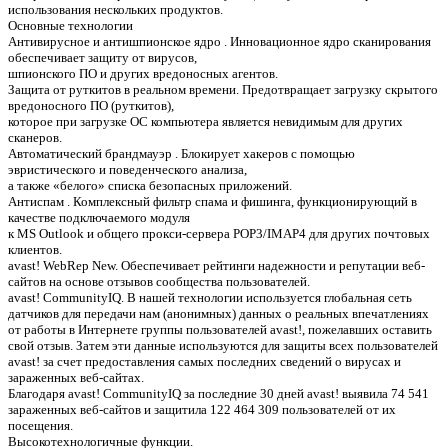
использования нескольких продуктов.
Основные технологии
Антивирусное и антишпионское ядро . Инновационное ядро сканирования
обеспечивает защиту от вирусов,
шпионского ПО и других вредоносных агентов.
Защита от руткитов в реальном времени. Предотвращает загрузку скрытого
вредоносного ПО (руткитов),
которое при загрузке ОС компьютера является невидимым для других
сканеров.
Автоматический брандмауэр . Блокирует хакеров с помощью
эвристического и поведенческого анализа,
а также «белого» списка безопасных приложений.
Антиспам . Комплексный фильтр спама и фишинга, функционирующий в
качестве подключаемого модуля
к MS Outlook и общего прокси-сервера POP3/IMAP4 для других почтовых
клиентов.
avast! WebRep New. Обеспечивает рейтинги надежности и репутации веб-
сайтов на основе отзывов сообщества пользователей.
avast! CommunityIQ. В нашей технологии используется глобальная сеть
датчиков для передачи нам (анонимных) данных о реальных впечатлениях
от работы в Интернете группы пользователей avast!, пожелавших оставить
свой отзыв. Затем эти данные используются для защиты всех пользователей
avast! за счет предоставления самых последних сведений о вирусах и
зараженных веб-сайтах.
Благодаря avast! CommunityIQ за последние 30 дней avast! выявила 74 541
зараженных веб-сайтов и защитила 122 464 309 пользователей от их
посещения.
Высокотехнологичные функции.