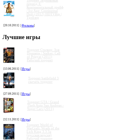
Торрент Ледниковый
период 4:
Континентальный дрейф
/ Ice Age: Continental
Drift (2012) HDTVRip |
Трейлер
[20.10.2011]
[
Фильмы
]
Лучшие игры
Торрент Сталкер: Зов
Припяти / Stalker: Call
of Pripyat (2011)
Рабочий торрент
[13.06.2011]
[
Игры
]
Торрент battlefield 3
скачать торрент
[27.09.2011]
[
Игры
]
Торрент GTA / Grand
Theft Auto San Andreas -
Super Cars (2011)
[12.11.2011]
[
Игры
]
Торрент World of
WarCraft: Wrath of the
Lich King 3.3.5a
(русская версия)
Рабочий торрент