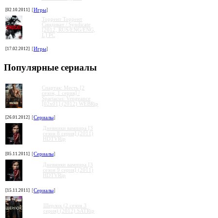
[02.10.2011]
[
Игры
]
Торрент Торрент
Cиндикат / Syndicate
[2012, RUS/ENG/ENG,
L] PC
[17.02.2012]
[
Игры
]
Популярные сериалы
Спартак: Месть [2
сезон, 1 серия] /
Spartacus: Vengeance
[02x01] (2012) WEBRip
[26.01.2012]
[
Сериалы
]
Дневники вампира [3
сезон 8 серия] (2011)
HDTVRip
[05.11.2011]
[
Сериалы
]
Дневники вампира [3
сезон 9 серия] (2011)
HDTVRip
[15.11.2011]
[
Сериалы
]
Шерлок (2 сезон 3
серия) (2012) SATRip