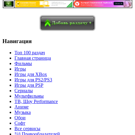
в
Blogger
Delicious
Digg
reddit
Pocket
Qzone
Renren
социалках:
Sina Weibo
Surfingbird
Tencent Weibo
Навигация
Топ 100 раздач
Главная страница
Фильмы
Игры
Игры для XBox
Игры для PS2/PS3
Игры для PSP
Сериалы
Мультфильмы
ТВ, Шоу Performance
Аниме
Музыка
Обои
Софт
Все сервисы
!\|/i Правообладателей