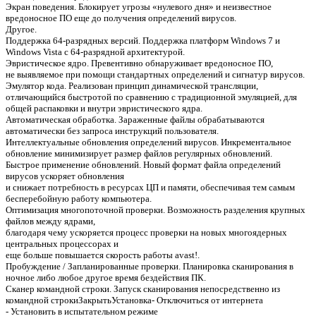
Экран поведения. Блокирует угрозы «нулевого дня» и неизвестное
вредоносное ПО еще до получения определений вирусов.
Другое.
Поддержка 64-разрядных версий. Поддержка платформ Windows 7 и
Windows Vista с 64-разрядной архитектурой.
Эвристическое ядро. Превентивно обнаруживает вредоносное ПО,
не выявляемое при помощи стандартных определений и сигнатур вирусов.
Эмулятор кода. Реализован принцип динамической трансляции,
отличающийся быстротой по сравнению с традиционной эмуляцией, для
общей распаковки и внутри эвристического ядра.
Автоматическая обработка. Зараженные файлы обрабатываются
автоматически без запроса инструкций пользователя.
Интеллектуальные обновления определений вирусов. Инкрементальное
обновление минимизирует размер файлов регулярных обновлений.
Быстрое применение обновлений. Новый формат файла определений
вирусов ускоряет обновления
и снижает потребность в ресурсах ЦП и памяти, обеспечивая тем самым
бесперебойную работу компьютера.
Оптимизация многопоточной проверки. Возможность разделения крупных
файлов между ядрами,
благодаря чему ускоряется процесс проверки на новых многоядерных
центральных процессорах и
еще больше повышается скорость работы avast!.
Пробуждение / Запланированные проверки. Планировка сканирования в
ночное либо любое другое время бездействия ПК.
Сканер командной строки. Запуск сканирования непосредственно из
командной строкиЗакрытьУстановка- Отключиться от интернета
- Установить в испытательном режиме