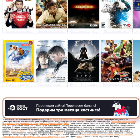
Реальные пацаны...
Похмелье. Часть...
BBC. Атлантида:...
Red Faction: Ar...
Гад
Белка и Стрелка...
Сверхъестествен...
Буря - The Temp...
Как достать сос...
Дет