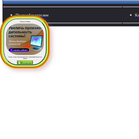
Правообладателям
Ка
Пора для Апгрейда
Ресурс, открытый для раздачи роста производительности ус
тройств