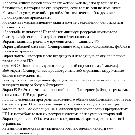
«белого» списка безопасных приложений. Файлы, определенные как
безопасные, повторно не сканируются, если только они не изменились.
Режим «без уведомлений/игровой»/ Автоматически обнаруживает
полноэкранные приложения
и отключает «всплывающие» окна и другие уведомления без риска для
безопасности.
«Зеленый» компьютер/ Потребляет минимум ресурсов компьютера
благодаря эффективной и действенной технологии.
Экраны защиты в реальном времени avast! – защита 24/7
Экран файловой системы/ Сканирование открытых/исполняемых файлов в
реальном времени.
Экран почты. Проверяет всю входящую и исходящую почту на наличие
вредоносного ПО
(для MS Outlook используется специальный подключаемый модуль).
Веб-экран . Сканирует все просмотренные веб-страницы, загруженные
файлы и java-скрипты.
Благодаря интеллектуальной функции сканирования потока веб-экран не
замедляет вашу работу в Интернете.
Экран P2P / Экран мгновенных сообщений Проверяет файлы, загружаемые
с помощью P2P-программ,
при использовании программ мгновенного обмена сообщениями или чатов.
Сетевой экран. Обеспечивает защиту от сетевых вирусов за счет двух
компонентов: Блокировщик URL-адресов для блокирования вредоносных
URL и нетребовательная к ресурсам система обнаружения вторжений.
Экран сценариев . Обнаруживает вредоносные скрипты, скрытые в веб-
страницах,
не давая им перехватить управление компьютером и нанести ему
потенциальный вред.