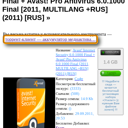
Вы весьма кстатиа у вспомогательного инструмента —
торрент-клиент — аккумулятор медиактива…
Название:
Avast! Internet
Security 6.0.1000 Final +
Avast! Pro Antivirus
1.4 GB
6.0.1000 Final [2011,
MULTILANG +RUS]
(2011) [RUS]
Категория:
Софт
!!! НадаВите
Посмотрели бесплатный
сюда —
качается
экскурс:
(3333)
бесплатный
Скачали:
(
508
)
установщик
набора
Размер семпла:
14.9 Kb
«Утилит» [с
Размер содержимого
нужным Вам
файлом
семпла:
(
)
.torrent] !!!
Добавлено:
29.09.2011,
20:53
Бесплатно Добавлил:
Гость