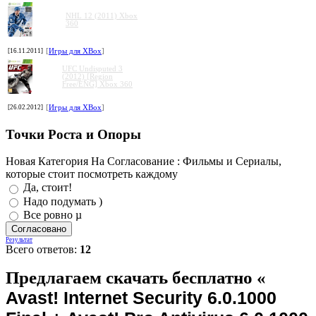
NHL 12 (2011) Xbox
360
[16.11.2011]
[
Игры для XBox
]
UFC Undisputed 3
(2012) [Region
Free/ENG] Xbox 360
[26.02.2012]
[
Игры для XBox
]
Точки Роста и Опоры
Новая Категория На Согласование : Фильмы и Сериалы,
которые стоит посмотреть каждому
Да, стоит!
Надо подумать )
Все ровно µ
Результат
Всего ответов:
12