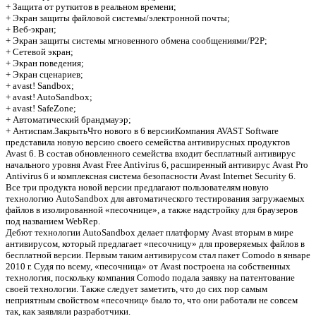
+ Защита от руткитов в реальном времени;
+ Экран защиты файловой системы/электронной почты;
+ Веб-экран;
+ Экран защиты системы мгновенного обмена сообщениями/Р2Р;
+ Сетевой экран;
+ Экран поведения;
Предлагаем скачать бесплатн
+ Экран сценариев;
+ avast! Sandbox;
Avast! Internet Security 6.0.
+ avast! AutoSandbox;
+ avast! SafeZone;
Final + Avast! Pro Antivirus 
+ Автоматический брандмауэр;
+ Антиспам.ЗакрытьЧто нового в 6 версииКомпания AVAST Software
представила новую версию своего семейства антивирусных продуктов
Final [2011, MULTILANG +R
Avast 6. В состав обновленного семейства входит бесплатный антивирус
начального уровня Avast Free Antivirus 6, расширенный антивирус Avast Pro
(2011) [RUS]
»
Antivirus 6 и комплексная система безопасности Avast Internet Security 6.
Все три продукта новой версии предлагают пользователям новую
технологию AutoSandbox для автоматического тестирования загружаемых
файлов в изолированной «песочнице», а также надстройку для браузеров
под названием WebRep.
Дебют технологии AutoSandbox делает платформу Avast вторым в мире
антивирусом, который предлагает «песочницу» для проверяемых файлов в
бесплатной версии. Первым таким антивирусом стал пакет Comodo в январе
2010 г. Судя по всему, «песочница» от Avast построена на собственных
технология, поскольку компания Comodo подала заявку на патентование
своей технологии. Также следует заметить, что до сих пор самым
неприятным свойством «песочниц» было то, что они работали не совсем
так, как заявляли разработчики.