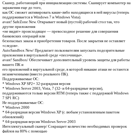
Сканер, работающий при инициализации системы. Сканирует компьютер на
заражения еще до того,
как ОС сможет активировать какие-либо находящиеся в ней вирусы (теперь
поддерживается в Windows 7 и Windows Vista).
avast! SafeZone New. Открывает новый (пустой) рабочий стол так, что
другие приложения
«не видят» происходящее — превосходное решение для совершения
банковских операций или
безопасных заказа и приобретения товаров. После закрытия не оставляет
«следов».
AutoSandbox New/ Предлагает пользователям запускать подозрительные
приложения в виртуальной среде «песочницы».
avast! Sandbox/ Обеспечивает дополнительный уровень защиты для работы
вашего ПК и
его приложений в виртуальной среде, в которой никакие атаки не остаются
незамеченными (вместо реального ПК).
Поддерживаемые ОС:
* Windows XP SP2+ 32-разрядная версия
* Windows Server 2003, Vista, 7 (32- и 64-разрядные версии),
поддерживаются только версии RTM (теперь также с поддержкой Windows
7 SP1 RC)
Не поддерживаемые ОС:
* Windows 2000
* 64-разрядная версия Windows XP (с любым установленным пакетом
обновлений)
* 64-разрядная версия Windows Server 2003
Интеллектуальный сканер/ Сокращает количество необходимых проверок
файлов на 80% с помощью