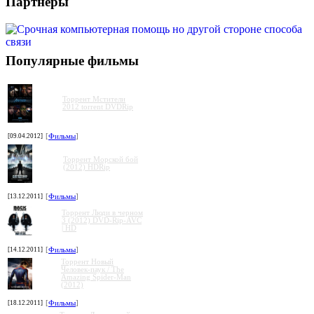
Партнеры
Популярные фильмы
Торрент Мстители
2012 torrent DVDRip
[09.04.2012]
[
Фильмы
]
Торрент Морской бой
(2012) HDRip
[13.12.2011]
[
Фильмы
]
Торрент Люди в черном
3 (2012) DVD-Rip-AVC
| HD
[14.12.2011]
[
Фильмы
]
Торрент Новый
Человек-паук / The
Amazing Spider-Man
(2012)
[18.12.2011]
[
Фильмы
]