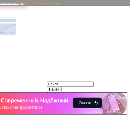
 новенькое сегодня
) — Тем Место на Билборде
Weibo