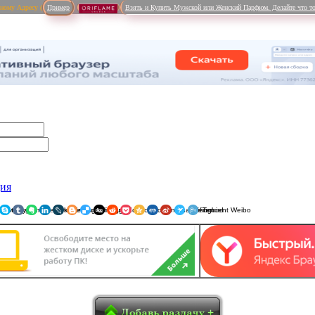
рному Адресу (
Пример
Взять и Купить Мужской или Женский Парфюм. Делайте что то
ция
ники
am
Viber
WhatsApp
Мой Мир
Pinterest
Skype
Tumblr
Evernote
LinkedIn
LiveJournal
Blogger
Delicious
Digg
reddit
Pocket
Qzone
Renren
Sina Weibo
Surfingbird
Tencent 