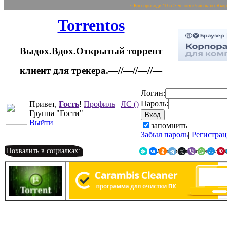
~ Кто приводи 10 и > человек/вдень по Яко
Torrentos
Выдох.Вдох.Открытый торрент
клиент для трекера.—//—//—//—
Логин:
Пароль:
Привет,
Гость
!
Профиль
|
ЛС
()
Группа "Гости"
Выйти
запомнить
Забыл пароль
|
Регистра
Похвалить в социалках:
Я.Мессенджер
ВКонтакте
Однокласс
Telegr
X